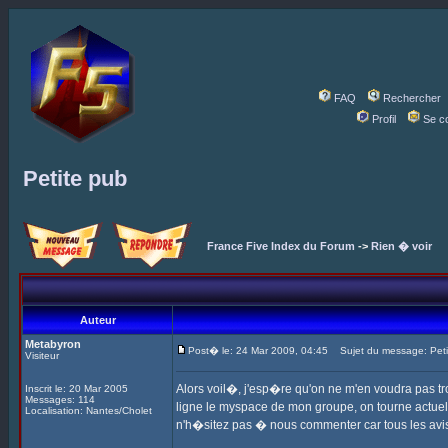
FAQ
Rechercher
Profil
Se c
Petite pub
France Five Index du Forum
->
Rien � voir
Auteur
Metabyron
Post� le: 24 Mar 2009, 04:45
Sujet du message: Peti
Visiteur
Alors voil�, j'esp�re qu'on ne m'en voudra pas tr
Inscrit le: 20 Mar 2005
Messages: 114
ligne le myspace de mon groupe, on tourne actuell
Localisation: Nantes/Cholet
n'h�sitez pas � nous commenter car tous les avi