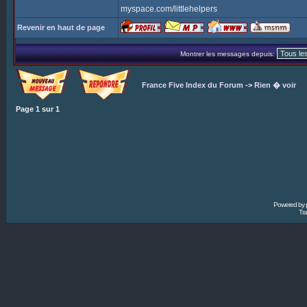
myspace.com/littlehelpers
Revenir en haut de page
Montrer les messages depuis:
France Five Index du Forum
->
Rien � voir
Page
1
sur
1
Powered by
Tra