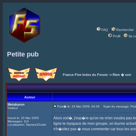
FAQ
Rechercher
Profil
Se c
Petite pub
France Five Index du Forum
->
Rien � voir
Auteur
Metabyron
Post� le: 24 Mar 2009, 04:45
Sujet du message: Peti
Visiteur
Alors voil�, j'esp�re qu'on ne m'en voudra pas tr
Inscrit le: 20 Mar 2005
Messages: 114
ligne le myspace de mon groupe, on tourne actuell
Localisation: Nantes/Cholet
n'h�sitez pas � nous commenter car tous les avi