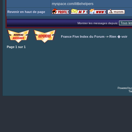
myspace.com/littlehelpers
Revenir en haut de page
Montrer les messages depuis:
France Five Index du Forum
->
Rien � voir
Page
1
sur
1
Powered by
Tra