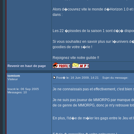
Alors d�couvrez vite le monde d�Horizon 1.0 et
dans :
Les 22 �pisodes de la saison 1 sont d�j� disponi
Si vous souhaitez en savoir plus sur l�univers 
goodies de votre s�rie !
Rejoignez vite notre guilde !!
Revenir en haut de page
tomtom
Post� le: 16 Juin 2009, 14:21
Sujet du message:
Visiteur
Je ne connaissais pas et effectivement, c'est bien
Inscrit le: 06 Sep 2005
Messages: 10
Je ne suis pas joueur de MMORPG par manque de te
de ce genre de MMORPG, donc je m'y retrouve to
En plus, l'id�e de m�ler les gags entre le Jeu et l