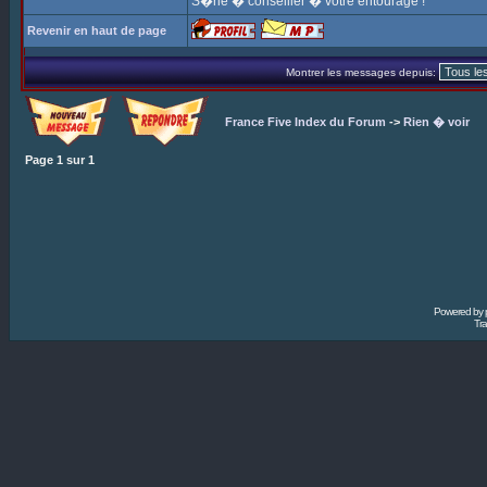
S�rie � conseiller � votre entourage !
Revenir en haut de page
Montrer les messages depuis:
France Five Index du Forum
->
Rien � voir
Page
1
sur
1
Powered by
Tra