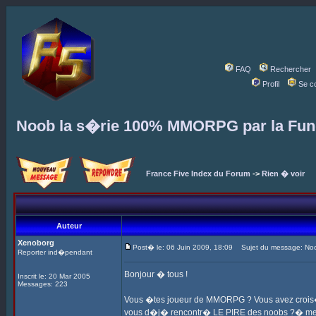
FAQ
Rechercher
Profil
Se c
Noob la s�rie 100% MMORPG par la Fung
France Five Index du Forum
->
Rien � voir
Auteur
Xenoborg
Post� le: 06 Juin 2009, 18:09
Sujet du message: Noo
Reporter ind�pendant
Bonjour � tous !
Inscrit le: 20 Mar 2005
Messages: 223
Vous �tes joueur de MMORPG ? Vous avez crois� 
vous d�j� rencontr� LE PIRE des noobs ?� memb