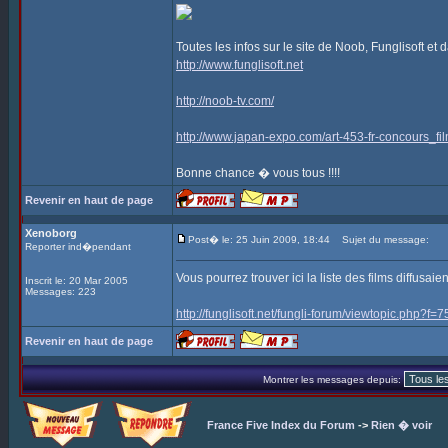
Toutes les infos sur le site de Noob, Funglisoft e
http://www.funglisoft.net
http://noob-tv.com/
http://www.japan-expo.com/art-453-fr-concours_f
Bonne chance � vous tous !!!!
Revenir en haut de page
Xenoborg
Post� le: 25 Juin 2009, 18:44
Sujet du message:
Reporter ind�pendant
Vous pourrez trouver ici la liste des films diffusai
Inscrit le: 20 Mar 2005
Messages: 223
http://funglisoft.net/fungli-forum/viewtopic.ph
Revenir en haut de page
Montrer les messages depuis:
France Five Index du Forum
->
Rien � voir