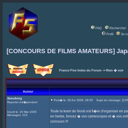
FAQ
Rechercher
Profil
Se c
[CONCOURS DE FILMS AMATEURS] Japa
France Five Index du Forum
->
Rien � voir
Auteur
Xenoborg
Post� le: 28 Avr 2009, 08:50
Sujet du message: [C
Reporter ind�pendant
Toute la team de Noob est fi�re d'organiser en pa
Inscrit le: 20 Mar 2005
Messages: 223
en herbe, foncez � vos camescopes et � vos ordin
concours !!!