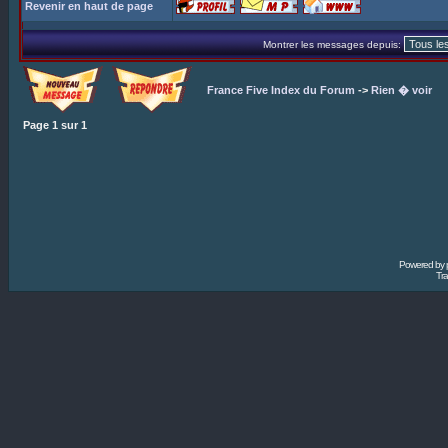
Revenir en haut de page
Montrer les messages depuis:
France Five Index du Forum
->
Rien � voir
Page
1
sur
1
Powered by
Tra