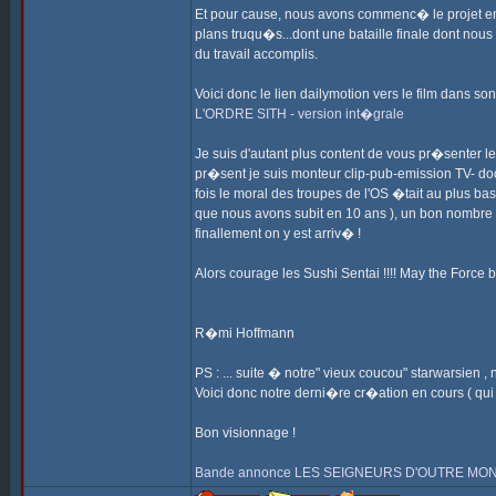
Et pour cause, nous avons commenc� le projet en 20
plans truqu�s...dont une bataille finale dont no
du travail accomplis.
Voici donc le lien dailymotion vers le film dans son
L'ORDRE SITH - version int�grale
Je suis d'autant plus content de vous pr�senter 
pr�sent je suis monteur clip-pub-emission TV- doc
fois le moral des troupes de l'OS �tait au plus bas
que nous avons subit en 10 ans ), un bon nombre de
finallement on y est arriv� !
Alors courage les Sushi Sentai !!!! May the Force be
R�mi Hoffmann
PS : ... suite � notre" vieux coucou" starwarsien
Voici donc notre derni�re cr�ation en cours ( 
Bon visionnage !
Bande annonce LES SEIGNEURS D'OUTRE MONDE 