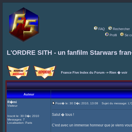
FAQ
Rechercher
Profil
Se c
L'ORDRE SITH - un fanfilm Starwars fra
France Five Index du Forum
->
Rien � voir
Auteur
R�mi
Post� le: 30 D�c 2010, 13:08
Sujet du message: L'OR
Visiteur
Salut � tous !
Inscrit le: 30 D�c 2010
Messages: 7
Localisation: Paris
C'est avec un immense honneur que je viens vous f