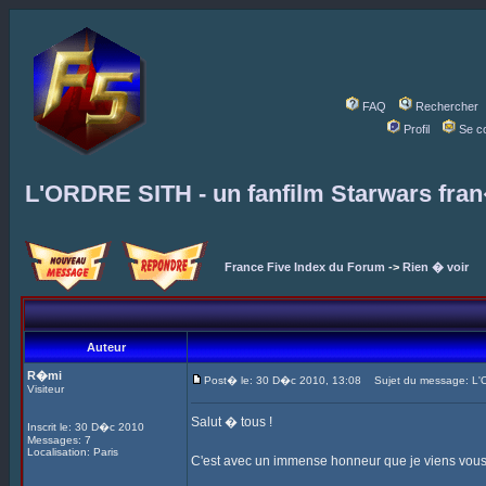
FAQ
Rechercher
Profil
Se c
L'ORDRE SITH - un fanfilm Starwars fra
France Five Index du Forum
->
Rien � voir
Auteur
R�mi
Post� le: 30 D�c 2010, 13:08
Sujet du message: L'OR
Visiteur
Salut � tous !
Inscrit le: 30 D�c 2010
Messages: 7
Localisation: Paris
C'est avec un immense honneur que je viens vous f