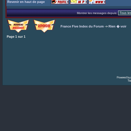
Revenir en haut de page
Montrer les messages depuis:
France Five Index du Forum
->
Rien � voir
Page
1
sur
1
Powered by
Tra