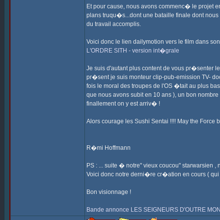
Et pour cause, nous avons commenc� le projet en 20
plans truqu�s...dont une bataille finale dont no
du travail accomplis.
Voici donc le lien dailymotion vers le film dans son
L'ORDRE SITH - version int�grale
Je suis d'autant plus content de vous pr�senter 
pr�sent je suis monteur clip-pub-emission TV- doc
fois le moral des troupes de l'OS �tait au plus bas
que nous avons subit en 10 ans ), un bon nombre de
finallement on y est arriv� !
Alors courage les Sushi Sentai !!!! May the Force be
R�mi Hoffmann
PS : ... suite � notre" vieux coucou" starwarsien
Voici donc notre derni�re cr�ation en cours ( 
Bon visionnage !
Bande annonce LES SEIGNEURS D'OUTRE MONDE 