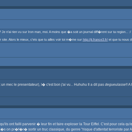
 Je n'ai rien vu sur Iron man, moi. A moins que �a soit un journal diff�rent sur ta region... :/
r site. Alors le mieux, c'ets que tu ailles voir toi m�me sur
http://jt.france3.fr/
et que tu nous do
un mec le presentateur), l� c'est bon j'ai vu... Huhuhu Il a dit pas
degueulasse
!! 
qu'ils ont failli parvenir � leur fin et faire exploser la Tour Eiffel. C'est pour ce
it�s on pr�f�r� sortir un truc classique, du genre "risque d'attentat terroriste par