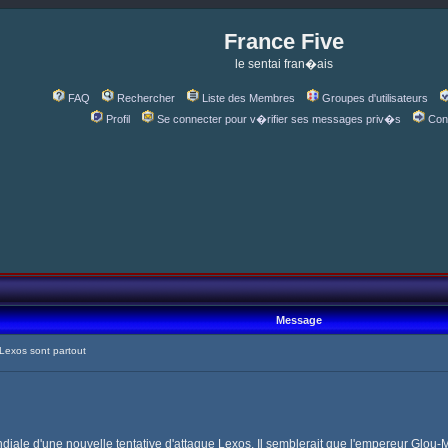
France Five
le sentai fran�ais
FAQ
Rechercher
Liste des Membres
Groupes d'utilisateurs
Profil
Se connecter pour v�rifier ses messages priv�s
Con
Message
exos sont partout
ndiale d'une nouvelle tentative d'attaque Lexos. Il semblerait que l'empereur Glo