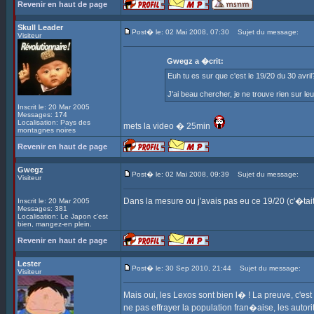
Revenir en haut de page
Skull Leader
Post� le: 02 Mai 2008, 07:30
Sujet du message:
Visiteur
Gwegz a �crit:
Euh tu es sur que c'est le 19/20 du 30 avril?
J'ai beau chercher, je ne trouve rien sur leu
Inscrit le: 20 Mar 2005
Messages: 174
Localisation: Pays des
mets la video � 25min
montagnes noires
Revenir en haut de page
Gwegz
Post� le: 02 Mai 2008, 09:39
Sujet du message:
Visiteur
Dans la mesure ou j'avais pas eu ce 19/20 (c'�tait 
Inscrit le: 20 Mar 2005
Messages: 381
Localisation: Le Japon c'est
bien, mangez-en plein.
Revenir en haut de page
Lester
Post� le: 30 Sep 2010, 21:44
Sujet du message:
Visiteur
Mais oui, les Lexos sont bien l� ! La preuve, c'est 
ne pas effrayer la population fran�aise, les autor