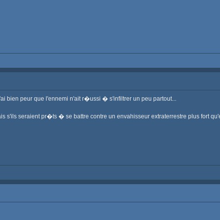
i bien peur que l'ennemi n'ait r�ussi � s'infiltrer un peu partout...
s'ils seraient pr�ts � se battre contre un envahisseur extraterrestre plus fort qu'e