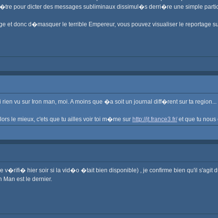
�tre pour dicter des messages subliminaux dissimul�s derri�re une simple particip
 et donc d�masquer le terrible Empereur, vous pouvez visualiser le reportage sur
i rien vu sur Iron man, moi. A moins que �a soit un journal diff�rent sur ta region... 
Alors le mieux, c'ets que tu ailles voir toi m�me sur
http://jt.france3.fr/
et que tu nous 
rifi� hier soir si la vid�o �tait bien disponible) , je confirme bien qu'il s'agit du 
on Man est le dernier.