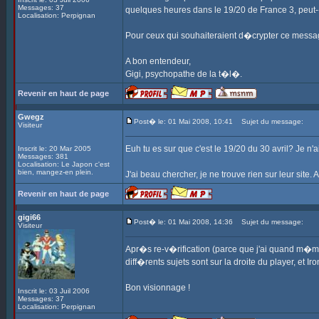
Messages: 37
quelques heures dans le 19/20 de France 3, peut-
Localisation: Perpignan
Pour ceux qui souhaiteraient d�crypter ce message
A bon entendeur,
Gigi, psychopathe de la t�l�.
Revenir en haut de page
Gwegz
Post� le: 01 Mai 2008, 10:41
Sujet du message:
Visiteur
Euh tu es sur que c'est le 19/20 du 30 avril? Je n'a
Inscrit le: 20 Mar 2005
Messages: 381
Localisation: Le Japon c'est
bien, mangez-en plein.
J'ai beau chercher, je ne trouve rien sur leur site. 
Revenir en haut de page
gigi66
Post� le: 01 Mai 2008, 14:36
Sujet du message:
Visiteur
Apr�s re-v�rification (parce que j'ai quand m�me v�
diff�rents sujets sont sur la droite du player, et Ir
Bon visionnage !
Inscrit le: 03 Juil 2006
Messages: 37
Localisation: Perpignan