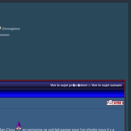
S'enregistrer
nexion
Voir le sujet pr�c�dent
::
Voir le sujet suivant
u-Man-Chou
en personne se soit fait passer pour l'un d'entre nous il y a