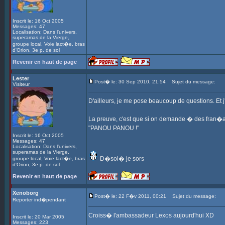
Inscrit le: 16 Oct 2005
Messages: 47
Localisation: Dans l'univers,
superamas de la Vierge,
groupe local, Voie lact�e, bras
d'Orion, 3e p. de sol
Revenir en haut de page
Lester
Post� le: 30 Sep 2010, 21:54
Sujet du message:
Visiteur
D'ailleurs, je me pose beaucoup de questions. Et j'a
La preuve, c'est que si on demande � des fran�ais 
"PANOU PANOU !"
Inscrit le: 16 Oct 2005
Messages: 47
Localisation: Dans l'univers,
superamas de la Vierge,
D�sol� je sors
groupe local, Voie lact�e, bras
d'Orion, 3e p. de sol
Revenir en haut de page
Xenoborg
Post� le: 22 F�v 2011, 00:21
Sujet du message:
Reporter ind�pendant
Croiss� l'ambassadeur Lexos aujourd'hui XD
Inscrit le: 20 Mar 2005
Messages: 223