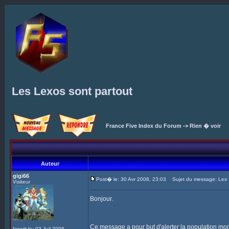
Les Lexos sont partout
France Five Index du Forum
->
Rien � voir
Auteur
gigi66
Post� le: 30 Avr 2008, 23:03
Sujet du message: Les L
Visiteur
Bonjour.
Ce message a pour but d'alerter la population mo
Inscrit le: 03 Juil 2006