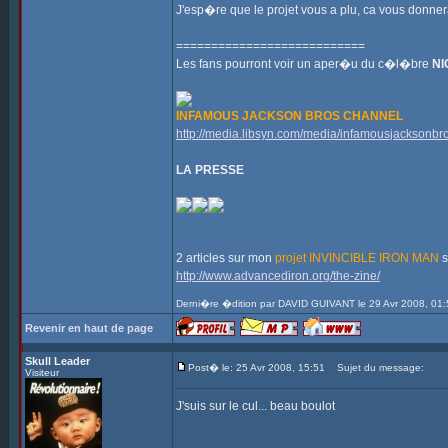
J'esp�re que le projet vous a plu, ca vous donne
===========================
Les fans pourront voir un aper�u du c�l�bre
NI
INFAMOUS JACKSON BROS CHANNEL
http://media.libsyn.com/media/infamousjacksonb
LA PRESSE
2 articles sur mon
projet INVINCIBLE IRON MAN
s
http://www.advancediron.org/the-zine/
Derni�re �dition par DAVID GUIVANT le 29 Avr 2008, 01:
Revenir en haut de page
Skull Leader
Post� le: 25 Avr 2008, 15:51
Sujet du message:
Visiteur
J'suis sur le cul... beau boulot