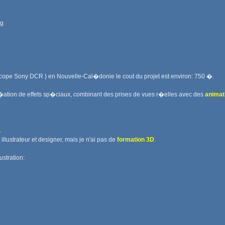
ng
ope Sony DCR ) en Nouvelle-Cal�donie le cout du projet est environ: 750 �.
cr�ation de effets sp�ciaux, combinant des prises de vues r�elles avec des
animat
.
s illustrateur et designer, mais je n'ai pas de
formation 3D
.
ustration: