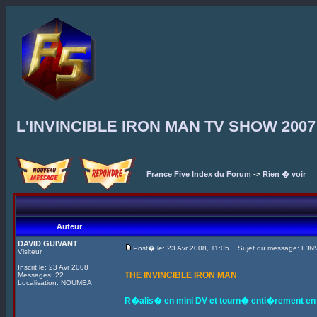
L'INVINCIBLE IRON MAN TV SHOW 2007
France Five Index du Forum
->
Rien � voir
Auteur
DAVID GUIVANT
Post� le: 23 Avr 2008, 11:05
Sujet du message: L'I
Visiteur
Inscrit le: 23 Avr 2008
THE INVINCIBLE IRON MAN
Messages: 22
Localisation: NOUMEA
R�alis� en mini DV et tourn� enti�rement en N