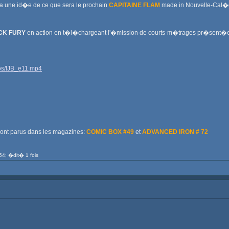
ra une id�e de ce que sera le prochain
CAPITAINE FLAM
made in Nouvelle-Cal�
CK FURY
en action en t�l�chargeant l'�mission de courts-m�trages pr�sent�
ros/IJB_e11.mp4
ont parus dans les magazines:
COMIC BOX #49
et
ADVANCED IRON # 72
54; �dit� 1 fois