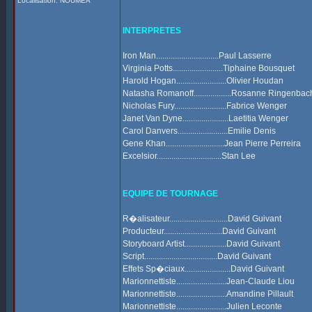
Localisation: NOUMEA
INTERPRETES
Iron Man..............................Paul Lasserre
Virginia Potts........................Tiphaine Bousquet
Harold Hogan........................Olivier Houdan
Natasha Romanoff..................Rosanne Ringenbac
Nicholas Fury.........................Fabrice Wenger
Janet Van Dyne......................Laetitia Wenger
Carol Danvers........................Emilie Denis
Gene Khan............................Jean Pierre Perreira
Excelsior...............................Stan Lee
EQUIPE DE TOURNAGE
R�alisateur............................David Guivant
Producteur............................David Guivant
Storyboard Artist....................David Guivant
Script...................................David Guivant
Effets Sp�ciaux......................David Guivant
Marionnettiste........................Jean-Claude Liou
Marionnettiste........................Amandine Pillault
Marionnettiste........................Julien Leconte