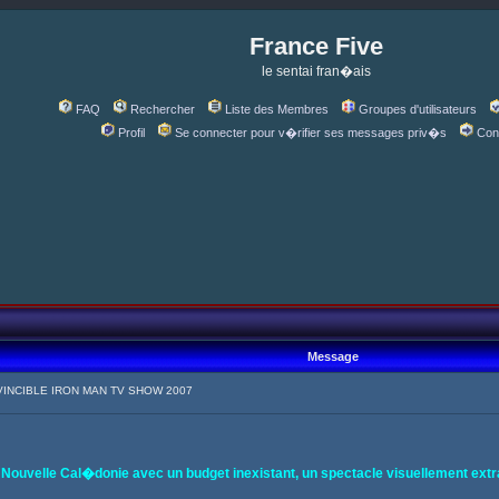
France Five
le sentai fran�ais
FAQ
Rechercher
Liste des Membres
Groupes d'utilisateurs
Profil
Se connecter pour v�rifier ses messages priv�s
Con
Message
NVINCIBLE IRON MAN TV SHOW 2007
ouvelle Cal�donie avec un budget inexistant, un spectacle visuellement extr