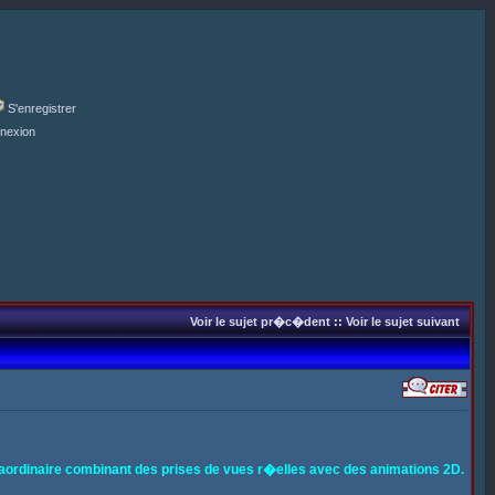
S'enregistrer
nexion
Voir le sujet pr�c�dent
::
Voir le sujet suivant
aordinaire combinant des prises de vues r�elles avec des animations 2D.