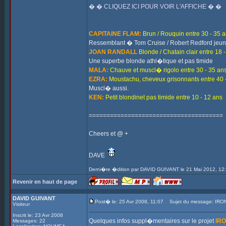
� � CLIQUEZ ICI POUR VOIR L'AFFICHE � �
CAPITAINE FLAM:
Brun / Rouquin entre 30 - 35 
Ressemblant � Tom Cruise / Robert Redford jeu
JOAN RANDALL
Blonde / Chatain clair entre 18 
Une superbe blonde athl�tique et pas timide
MALA:
Chauve et muscl� rigolo entre 30 - 35 an
EZRA:
Moustachu, cheveux grisonnants entre 40 
Muscl� aussi.
KEN:
Petit blondinet pas timide entre 10 - 12 ans
======================================
Cheers et @ +
DAVE
Derni�re �dition par DAVID GUIVANT le 21 Mai 2012, 12:
Revenir en haut de page
DAVID GUIVANT
Post� le: 25 Avr 2008, 11:07
Sujet du message: IRO
Visiteur
Inscrit le: 23 Avr 2008
Quelques infos suppl�mentaires sur le projet
IR
Messages: 22