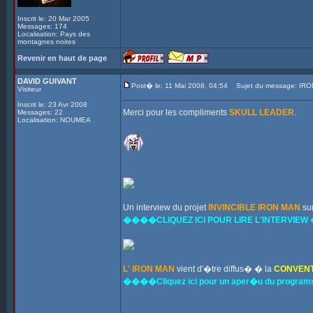
Inscrit le: 20 Mar 2005
Messages: 174
Localisation: Pays des
montagnes noires
Revenir en haut de page
DAVID GUIVANT
Post� le: 11 Mai 2008, 04:54
Sujet du message: IR
Visiteur
Inscrit le: 23 Avr 2008
Merci pour les compliments
SKULL LEADER
.
Messages: 22
Localisation: NOUMEA
Un interview du projet
INVINCIBLE IRON MAN
sur
����CLIQUEZ ICI POUR LIRE L'INTERVIE
L' IRON MAN
vient d'�tre diffus� � la
CONVENT
����Cliquez ici pour un aper�u du prog