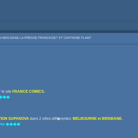
ON MAN DANS LA PRESSE FRANCAISE? ET CAPITAINE FLAM?
 le site
FRANCE COMICS.
W ���
ION SUPANOVA
dans 2 villes diff�rentes:
MELBOURNE et BRISBANE.
ramme ����