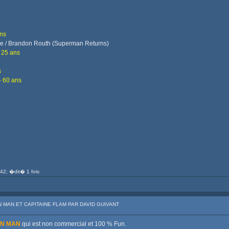
ans
ne / Brandon Routh (Superman Returns)
- 25 ans
s
- 60 ans
42; �dit� 1 fois
N MAN ET CAPITAINE FLAM PAR DAVID GUIVANT
ON MAN
qui est non commercial et 100 % Fun.