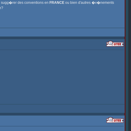
me sugg�rer des conventions en
FRANCE
ou bien d'autres �v�nements
e?