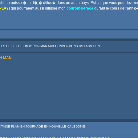
cophone puisse �tre d�j� diffus� dans un autre pays. Est ce que vous pourriez 
PLAY)
qui pourraient aussi diffuser mon
court-m�trage
durant le cours de l'ann�
TES DE DIFFUSION D'IRON MAN AUX CONVENTIONS US / AUS / FIN
ON MAN
APITAINE FLAM EN TOURNAGE EN NOUVELLE CALEDONIE