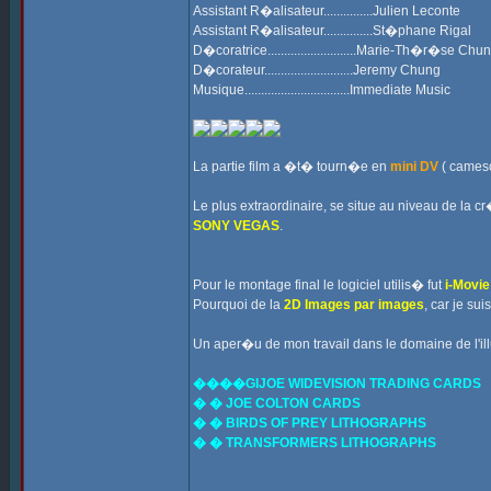
Assistant R�alisateur...............Julien Leconte
Assistant R�alisateur...............St�phane Rigal
D�coratrice...........................Marie-Th�r�se Chu
D�corateur...........................Jeremy Chung
Musique................................Immediate Music
La partie film a �t� tourn�e en
mini DV
( camesc
Le plus extraordinaire, se situe au niveau de la 
SONY VEGAS
.
Pour le montage final le logiciel utilis� fut
i-Movie
Pourquoi de la
2D Images par images
, car je sui
Un aper�u de mon travail dans le domaine de l'ill
����GIJOE WIDEVISION TRADING CARDS
� � JOE COLTON CARDS
� � BIRDS OF PREY LITHOGRAPHS
� � TRANSFORMERS LITHOGRAPHS