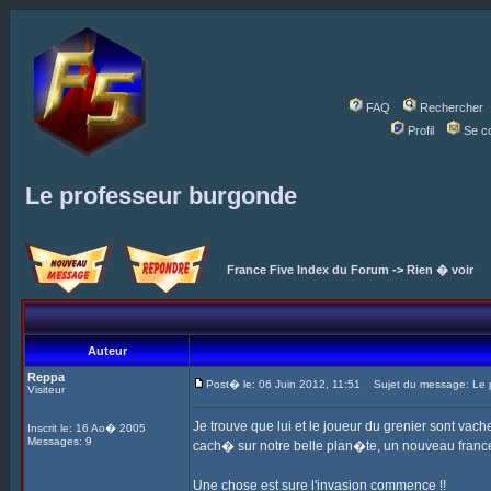
FAQ
Rechercher
Profil
Se c
Le professeur burgonde
France Five Index du Forum
->
Rien � voir
Auteur
Reppa
Post� le: 06 Juin 2012, 11:51
Sujet du message: Le 
Visiteur
Je trouve que lui et le joueur du grenier sont v
Inscrit le: 16 Ao� 2005
Messages: 9
cach� sur notre belle plan�te, un nouveau france
Une chose est sure l'invasion commence !!