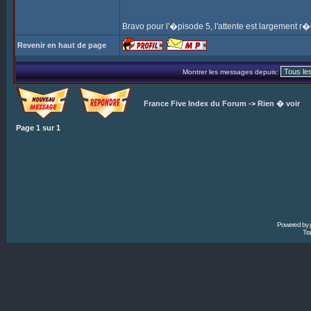
Bravo pour l'�pisode 5, l'attente est largemen
Revenir en haut de page
Montrer les messages depuis:
France Five Index du Forum
->
Rien � voir
Page
1
sur
1
Powered by
Tra