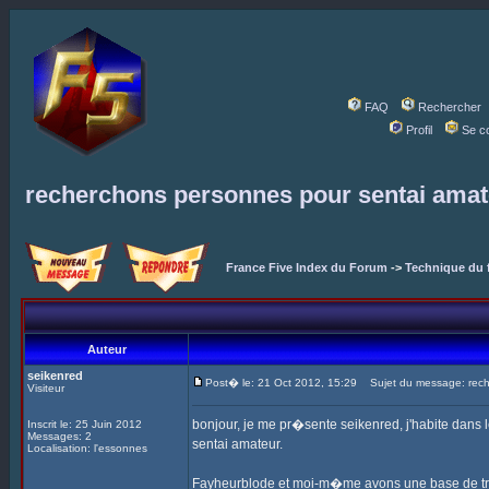
FAQ
Rechercher
Profil
Se c
recherchons personnes pour sentai amat
France Five Index du Forum
->
Technique du 
Auteur
seikenred
Post� le: 21 Oct 2012, 15:29
Sujet du message: rech
Visiteur
bonjour, je me pr�sente seikenred, j'habite dan
Inscrit le: 25 Juin 2012
Messages: 2
sentai amateur.
Localisation: l'essonnes
Fayheurblode et moi-m�me avons une base de trava