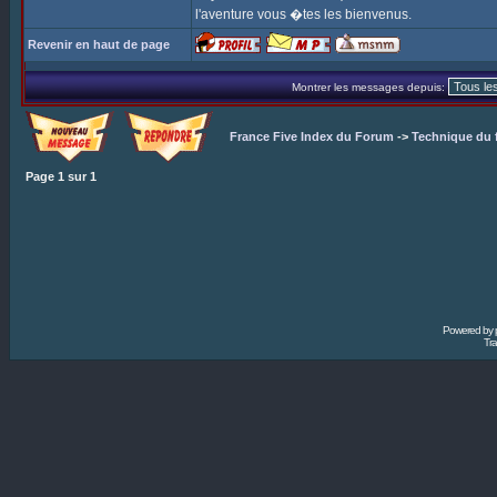
l'aventure vous �tes les bienvenus.
Revenir en haut de page
Montrer les messages depuis:
France Five Index du Forum
->
Technique du 
Page
1
sur
1
Powered by
Tra