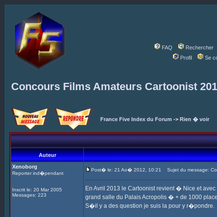
FAQ
Rechercher
Profil
Se c
Concours Films Amateurs Cartoonist 20
France Five Index du Forum
->
Rien � voir
Auteur
Xenoborg
Post� le: 21 Ao� 2012, 10:21
Sujet du message: Con
Reporter ind�pendant
En Avril 2013 le Cartoonist revient � Nice et ave
Inscrit le: 20 Mar 2005
Messages: 223
grand salle du Palais Acropolis � + de 1000 places
S�il y a des question je suis la pour y r�pondre.