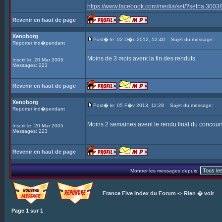
https://www.facebook.com/media/set/?set=a.3
Revenir en haut de page
Xenoborg
Post� le: 02 D�c 2012, 12:40
Sujet du message:
Reporter ind�pendant
Moins de 3 mois avent la fin des renduts
Inscrit le: 20 Mar 2005
Messages: 223
Revenir en haut de page
Xenoborg
Post� le: 05 F�v 2013, 11:28
Sujet du message:
Reporter ind�pendant
Moins 2 semaines avent le rendu final du concour
Inscrit le: 20 Mar 2005
Messages: 223
Revenir en haut de page
Montrer les messages depuis:
France Five Index du Forum
->
Rien � voir
Page
1
sur
1