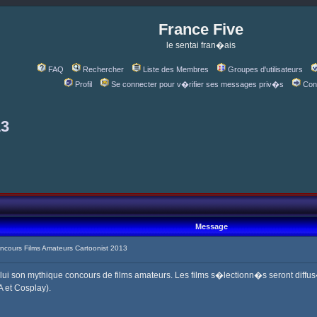
France Five
le sentai fran�ais
FAQ
Rechercher
Liste des Membres
Groupes d'utilisateurs
Profil
Se connecter pour v�rifier ses messages priv�s
Con
13
Message
cours Films Amateurs Cartoonist 2013
c lui son mythique concours de films amateurs. Les films s�lectionn�s seront diffu
A et Cosplay).