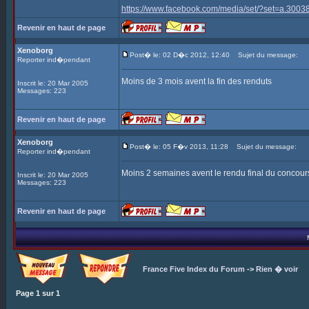
https://www.facebook.com/media/set/?set=a.3
Revenir en haut de page
Xenoborg
Post� le: 02 D�c 2012, 12:40
Sujet du message:
Reporter ind�pendant
Moins de 3 mois avent la fin des renduts
Inscrit le: 20 Mar 2005
Messages: 223
Revenir en haut de page
Xenoborg
Post� le: 05 F�v 2013, 11:28
Sujet du message:
Reporter ind�pendant
Moins 2 semaines avent le rendu final du concour
Inscrit le: 20 Mar 2005
Messages: 223
Revenir en haut de page
France Five Index du Forum
->
Rien � voir
Page
1
sur
1