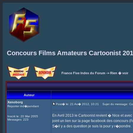
Concours Films Amateurs Cartoonist 20
France Five Index du Forum
->
Rien � voir
Auteur
Xenoborg
Post� le: 21 Ao� 2012, 10:21
Sujet du message: Con
Reporter ind�pendant
En Avril 2013 le Cartoonist revient � Nice et ave
Inscrit le: 20 Mar 2005
Messages: 223
joint un lien sur la page facebook des concours (F
S�il y a des question je suis la pour y r�pondre.