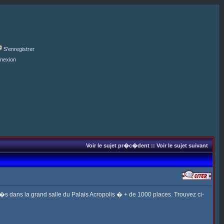
S'enregistrer
nexion
Voir le sujet pr�c�dent
::
Voir le sujet suivant
s�s dans la grand salle du Palais Acropolis � + de 1000 places. Trouvez ci-