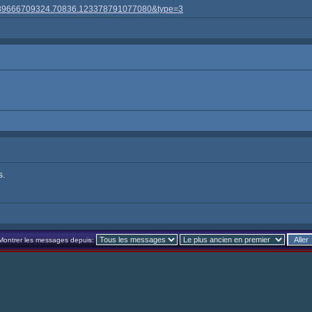
00389666709324.70836.123378791077080&type=3
s.
Montrer les messages depuis: