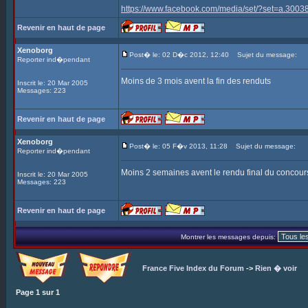
https://www.facebook.com/media/set/?set=a.3
Revenir en haut de page
Xenoborg
Post� le: 02 D�c 2012, 12:40
Sujet du message:
Reporter ind�pendant
Moins de 3 mois avent la fin des renduts
Inscrit le: 20 Mar 2005
Messages: 223
Revenir en haut de page
Xenoborg
Post� le: 05 F�v 2013, 11:28
Sujet du message:
Reporter ind�pendant
Moins 2 semaines avent le rendu final du concour
Inscrit le: 20 Mar 2005
Messages: 223
Revenir en haut de page
Montrer les messages depuis:
France Five Index du Forum
->
Rien � voir
Page
1
sur
1