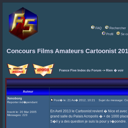
FAQ
Rechercher
Profil
Se c
Concours Films Amateurs Cartoonist 20
France Five Index du Forum
->
Rien � voir
Auteur
Xenoborg
Post� le: 21 Ao� 2012, 10:21
Sujet du message: Con
Reporter ind�pendant
En Avril 2013 le Cartoonist revient � Nice et ave
Inscrit le: 20 Mar 2005
Messages: 223
grand salle du Palais Acropolis � + de 1000 places
S�il y a des question je suis la pour y r�pondre.