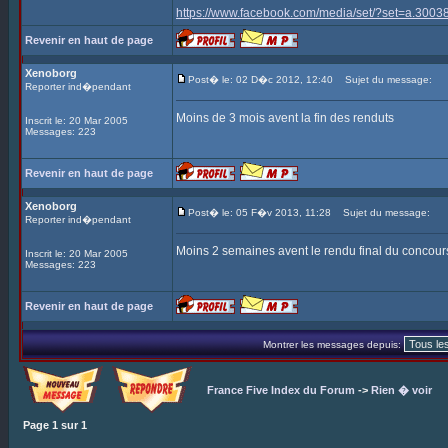
https://www.facebook.com/media/set/?set=a.3
Revenir en haut de page
Xenoborg
Post� le: 02 D�c 2012, 12:40
Sujet du message:
Reporter ind�pendant
Moins de 3 mois avent la fin des renduts
Inscrit le: 20 Mar 2005
Messages: 223
Revenir en haut de page
Xenoborg
Post� le: 05 F�v 2013, 11:28
Sujet du message:
Reporter ind�pendant
Moins 2 semaines avent le rendu final du concour
Inscrit le: 20 Mar 2005
Messages: 223
Revenir en haut de page
Montrer les messages depuis:
France Five Index du Forum
->
Rien � voir
Page
1
sur
1