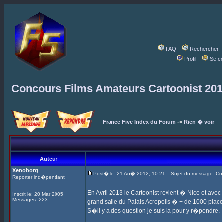
FAQ
Rechercher
Profil
Se c
Concours Films Amateurs Cartoonist 20
France Five Index du Forum
->
Rien � voir
Auteur
Xenoborg
Post� le: 21 Ao� 2012, 10:21
Sujet du message: Con
Reporter ind�pendant
En Avril 2013 le Cartoonist revient � Nice et ave
Inscrit le: 20 Mar 2005
Messages: 223
grand salle du Palais Acropolis � + de 1000 places
S�il y a des question je suis la pour y r�pondre.