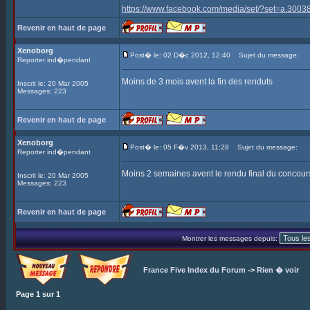
https://www.facebook.com/media/set/?set=a.3
Revenir en haut de page
Xenoborg
Post� le: 02 D�c 2012, 12:40
Sujet du message:
Reporter ind�pendant
Moins de 3 mois avent la fin des renduts
Inscrit le: 20 Mar 2005
Messages: 223
Revenir en haut de page
Xenoborg
Post� le: 05 F�v 2013, 11:28
Sujet du message:
Reporter ind�pendant
Moins 2 semaines avent le rendu final du concour
Inscrit le: 20 Mar 2005
Messages: 223
Revenir en haut de page
Montrer les messages depuis:
France Five Index du Forum
->
Rien � voir
Page
1
sur
1