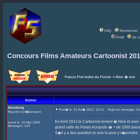
FAQ
Rechercher
Profil
Se c
Concours Films Amateurs Cartoonist 20
France Five Index du Forum
->
Rien � voir
Auteur
Xenoborg
Post� le: 21 Ao� 2012, 10:21
Sujet du message: Con
Reporter ind�pendant
En Avril 2013 le Cartoonist revient � Nice et ave
Inscrit le: 20 Mar 2005
Messages: 223
grand salle du Palais Acropolis � + de 1000 places
S�il y a des question je suis la pour y r�pondre.