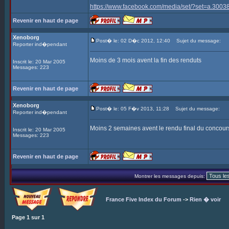
https://www.facebook.com/media/set/?set=a.3
Revenir en haut de page
Xenoborg
Post� le: 02 D�c 2012, 12:40
Sujet du message:
Reporter ind�pendant
Moins de 3 mois avent la fin des renduts
Inscrit le: 20 Mar 2005
Messages: 223
Revenir en haut de page
Xenoborg
Post� le: 05 F�v 2013, 11:28
Sujet du message:
Reporter ind�pendant
Moins 2 semaines avent le rendu final du concour
Inscrit le: 20 Mar 2005
Messages: 223
Revenir en haut de page
Montrer les messages depuis:
France Five Index du Forum
->
Rien � voir
Page
1
sur
1