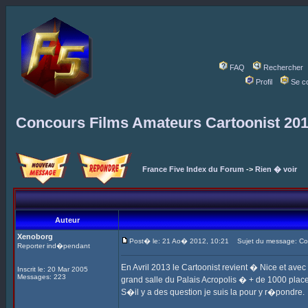
FAQ
Rechercher
Profil
Se c
Concours Films Amateurs Cartoonist 20
France Five Index du Forum
->
Rien � voir
Auteur
Xenoborg
Post� le: 21 Ao� 2012, 10:21
Sujet du message: Con
Reporter ind�pendant
En Avril 2013 le Cartoonist revient � Nice et ave
Inscrit le: 20 Mar 2005
Messages: 223
grand salle du Palais Acropolis � + de 1000 places
S�il y a des question je suis la pour y r�pondre.