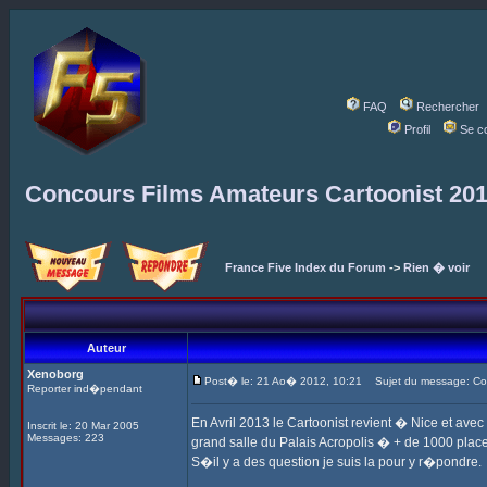
FAQ
Rechercher
Profil
Se c
Concours Films Amateurs Cartoonist 20
France Five Index du Forum
->
Rien � voir
Auteur
Xenoborg
Post� le: 21 Ao� 2012, 10:21
Sujet du message: Con
Reporter ind�pendant
En Avril 2013 le Cartoonist revient � Nice et ave
Inscrit le: 20 Mar 2005
Messages: 223
grand salle du Palais Acropolis � + de 1000 places
S�il y a des question je suis la pour y r�pondre.