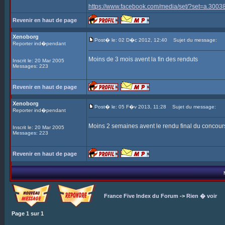
https://www.facebook.com/media/set/?set=a.3
Revenir en haut de page
Xenoborg
Post� le: 02 D�c 2012, 12:40
Sujet du message:
Reporter ind�pendant
Moins de 3 mois avent la fin des renduts
Inscrit le: 20 Mar 2005
Messages: 223
Revenir en haut de page
Xenoborg
Post� le: 05 F�v 2013, 11:28
Sujet du message:
Reporter ind�pendant
Moins 2 semaines avent le rendu final du concour
Inscrit le: 20 Mar 2005
Messages: 223
Revenir en haut de page
France Five Index du Forum
->
Rien � voir
Page
1
sur
1