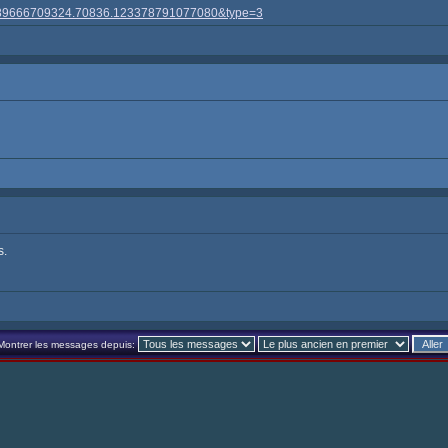
00389666709324.70836.123378791077080&type=3
s.
Montrer les messages depuis: