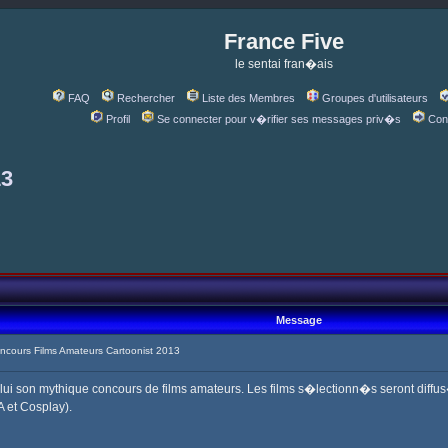
France Five
le sentai fran�ais
FAQ
Rechercher
Liste des Membres
Groupes d'utilisateurs
Profil
Se connecter pour v�rifier ses messages priv�s
Con
13
Message
cours Films Amateurs Cartoonist 2013
c lui son mythique concours de films amateurs. Les films s�lectionn�s seront diffu
A et Cosplay).