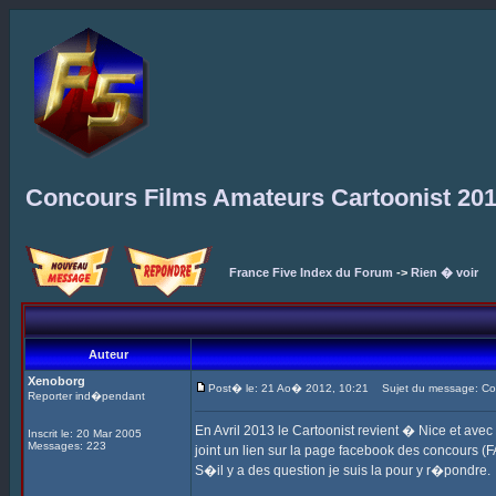
Concours Films Amateurs Cartoonist 20
France Five Index du Forum
->
Rien � voir
Auteur
Xenoborg
Post� le: 21 Ao� 2012, 10:21
Sujet du message: Con
Reporter ind�pendant
En Avril 2013 le Cartoonist revient � Nice et ave
Inscrit le: 20 Mar 2005
Messages: 223
joint un lien sur la page facebook des concours (F
S�il y a des question je suis la pour y r�pondre.