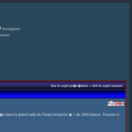
S'enregistrer
nexion
Voir le sujet pr�c�dent
::
Voir le sujet suivant
s�s dans la grand salle du Palais Acropolis � + de 1000 places. Trouvez ci-