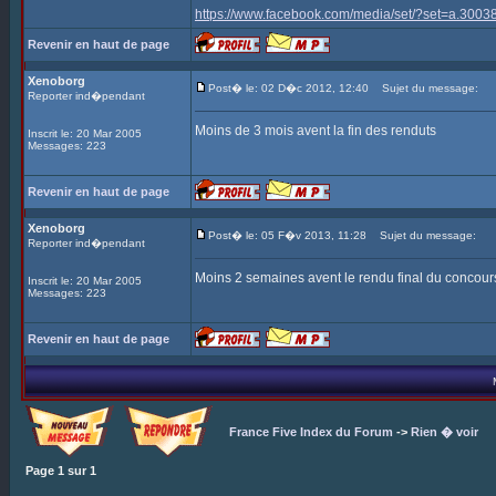
https://www.facebook.com/media/set/?set=a.3
Revenir en haut de page
Xenoborg
Post� le: 02 D�c 2012, 12:40
Sujet du message:
Reporter ind�pendant
Moins de 3 mois avent la fin des renduts
Inscrit le: 20 Mar 2005
Messages: 223
Revenir en haut de page
Xenoborg
Post� le: 05 F�v 2013, 11:28
Sujet du message:
Reporter ind�pendant
Moins 2 semaines avent le rendu final du concour
Inscrit le: 20 Mar 2005
Messages: 223
Revenir en haut de page
France Five Index du Forum
->
Rien � voir
Page
1
sur
1