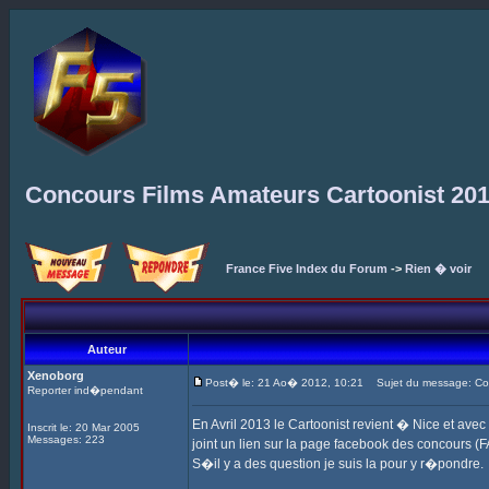
Concours Films Amateurs Cartoonist 20
France Five Index du Forum
->
Rien � voir
Auteur
Xenoborg
Post� le: 21 Ao� 2012, 10:21
Sujet du message: Con
Reporter ind�pendant
En Avril 2013 le Cartoonist revient � Nice et ave
Inscrit le: 20 Mar 2005
Messages: 223
joint un lien sur la page facebook des concours (F
S�il y a des question je suis la pour y r�pondre.