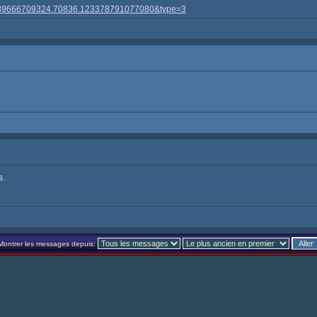
00389666709324.70836.123378791077080&type=3
s.
Montrer les messages depuis: