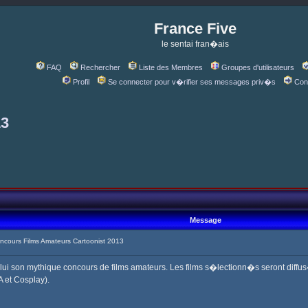
France Five
le sentai fran�ais
FAQ
Rechercher
Liste des Membres
Groupes d'utilisateurs
Profil
Se connecter pour v�rifier ses messages priv�s
Con
13
Message
cours Films Amateurs Cartoonist 2013
c lui son mythique concours de films amateurs. Les films s�lectionn�s seront diffu
A et Cosplay).