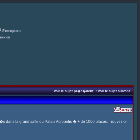
S'enregistrer
nexion
Voir le sujet pr�c�dent
::
Voir le sujet suivant
s�s dans la grand salle du Palais Acropolis � + de 1000 places. Trouvez ci-