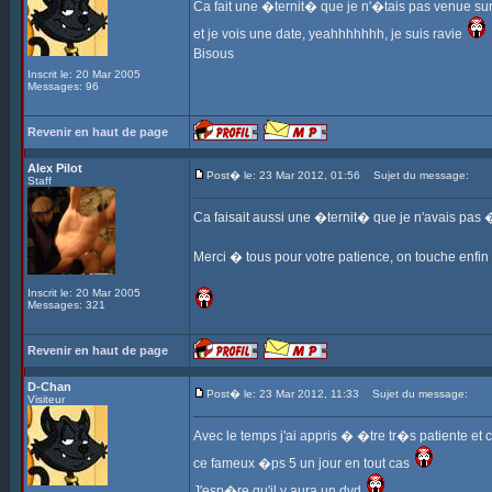
Ca fait une �ternit� que je n'�tais pas venue sur 
et je vois une date, yeahhhhhhh, je suis ravie
Bisous
Inscrit le: 20 Mar 2005
Messages: 96
Revenir en haut de page
Alex Pilot
Post� le: 23 Mar 2012, 01:56
Sujet du message:
Staff
Ca faisait aussi une �ternit� que je n'avais pas �c
Merci � tous pour votre patience, on touche enfin 
Inscrit le: 20 Mar 2005
Messages: 321
Revenir en haut de page
D-Chan
Post� le: 23 Mar 2012, 11:33
Sujet du message:
Visiteur
Avec le temps j'ai appris � �tre tr�s patiente et 
ce fameux �ps 5 un jour en tout cas
J'esp�re qu'il y aura un dvd