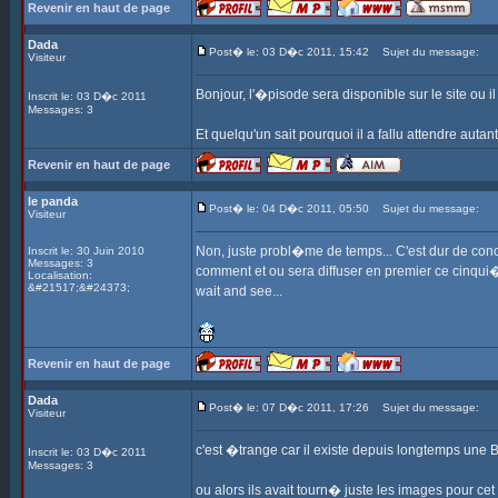
Revenir en haut de page
Dada
Post� le: 03 D�c 2011, 15:42
Sujet du message:
Visiteur
Bonjour, l'�pisode sera disponible sur le site ou il
Inscrit le: 03 D�c 2011
Messages: 3
Et quelqu'un sait pourquoi il a fallu attendre au
Revenir en haut de page
le panda
Post� le: 04 D�c 2011, 05:50
Sujet du message:
Visiteur
Non, juste probl�me de temps... C'est dur de concil
Inscrit le: 30 Juin 2010
Messages: 3
comment et ou sera diffuser en premier ce cinqui�m
Localisation:
&#21517;&#24373;
wait and see...
Revenir en haut de page
Dada
Post� le: 07 D�c 2011, 17:26
Sujet du message:
Visiteur
c'est �trange car il existe depuis longtemps une 
Inscrit le: 03 D�c 2011
Messages: 3
ou alors ils avait tourn� juste les images pour c