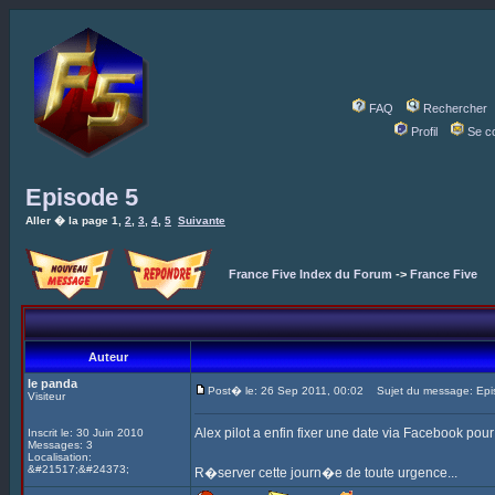
FAQ
Rechercher
Profil
Se c
Episode 5
Aller � la page
1
,
2
,
3
,
4
,
5
Suivante
France Five Index du Forum
->
France Five
Auteur
le panda
Post� le: 26 Sep 2011, 00:02
Sujet du message: Epi
Visiteur
Alex pilot a enfin fixer une date via Facebook pou
Inscrit le: 30 Juin 2010
Messages: 3
Localisation:
&#21517;&#24373;
R�server cette journ�e de toute urgence...