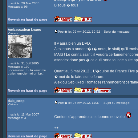
Inscrit le: 20 Mar 2005
Bisous � tous
Messages: 96
Revenir en haut de page
Ambassadeur Lexos
Post� le: 05 Avr 2012, 19:52
Sujet du message:
Visiteur
Il y aura bien un DVD.
Alex nous a annonc� (� nous, le staff) qu'il envis
MAIS ! Le connaissant, il voudra certainement pren
attendez donc pas � ce qu'il sorte tout de suite a
Inscrit le: 31 Juil 2005
Messages: 199
Localisation: Si tu veux me
Quant au 5 mai 2012... L'�quipe de France Five p
parler, envoie-moi un fax !
� moi de le faire sur le forum.
Alex ou Seb (Red Fromage) l'annonceront certain
Revenir en haut de page
dale_coop
Post� le: 07 Avr 2012, 11:37
Sujet du message:
Visiteur
Inscrit le: 11 Mar 2007
Content d'apprendre cette bonne nouvelle
Messages: 3
++
Revenir en haut de page