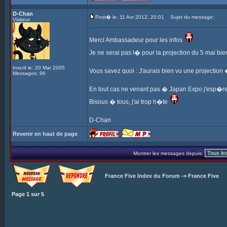
D-Chan
Post� le: 11 Avr 2012, 20:01
Sujet du message:
Visiteur
Merci Ambassadeur pour les infos
Je ne serai pas l� pour la projection du 5 mai bi
Inscrit le: 20 Mar 2005
Vous savez quoi : J'aurais bien vu une projection
Messages: 96
En tout cas ne venant pas � Japan Expo j'esp�re
Bisous � tous, j'ai trop h�te
D-Chan
Revenir en haut de page
Montrer les messages depuis:
France Five Index du Forum
->
France Five
Page
1
sur
5