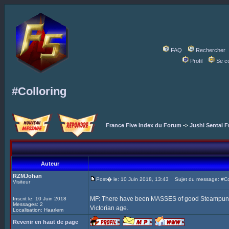
FAQ
Rechercher
Profil
Se c
#Colloring
France Five Index du Forum
->
Jushi Sentai F
Auteur
RZMJohan
Post� le: 10 Juin 2018, 13:43
Sujet du message: #Col
Visiteur
MF: There have been MASSES of good Steampunk Fi
Inscrit le: 10 Juin 2018
Messages: 2
Victorian age.
Localisation: Haarlem
Revenir en haut de page