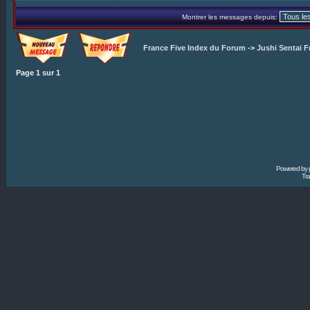
Montrer les messages depuis:
France Five Index du Forum
->
Jushi Sentai F
Page
1
sur
1
Powered by
Tra