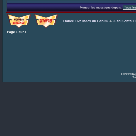
Montrer les messages depuis:
France Five Index du Forum
->
Jushi Sentai F
Page
1
sur
1
Powered by
Tra