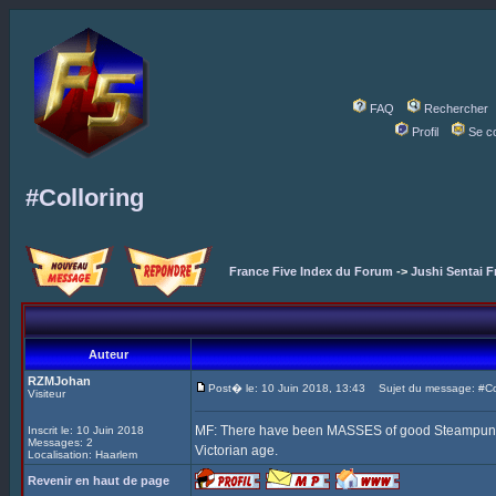
FAQ
Rechercher
Profil
Se c
#Colloring
France Five Index du Forum
->
Jushi Sentai F
Auteur
RZMJohan
Post� le: 10 Juin 2018, 13:43
Sujet du message: #Col
Visiteur
MF: There have been MASSES of good Steampunk Fi
Inscrit le: 10 Juin 2018
Messages: 2
Victorian age.
Localisation: Haarlem
Revenir en haut de page