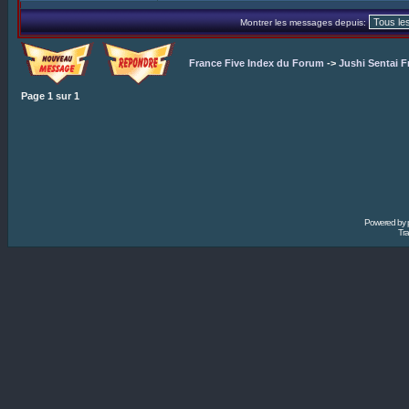
Montrer les messages depuis:
France Five Index du Forum
->
Jushi Sentai F
Page
1
sur
1
Powered by
Tra