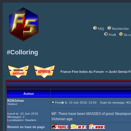
FAQ
Rechercher
Profil
Se c
#Colloring
France Five Index du Forum
->
Jushi Sentai F
Auteur
RZMJohan
Post� le: 10 Juin 2018, 13:43
Sujet du message: #Col
Visiteur
MF: There have been MASSES of good Steampunk Fi
Inscrit le: 10 Juin 2018
Messages: 2
Victorian age.
Localisation: Haarlem
Revenir en haut de page