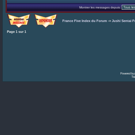
Montrer les messages depuis:
France Five Index du Forum
->
Jushi Sentai F
Page
1
sur
1
Powered by
Tra