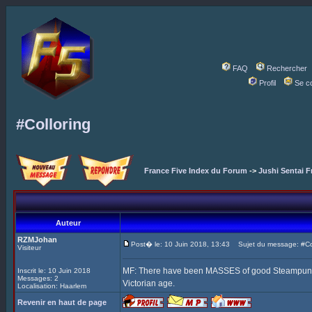
FAQ
Rechercher
Profil
Se c
#Colloring
France Five Index du Forum
->
Jushi Sentai F
Auteur
RZMJohan
Post� le: 10 Juin 2018, 13:43
Sujet du message: #Col
Visiteur
MF: There have been MASSES of good Steampunk Fi
Inscrit le: 10 Juin 2018
Messages: 2
Victorian age.
Localisation: Haarlem
Revenir en haut de page