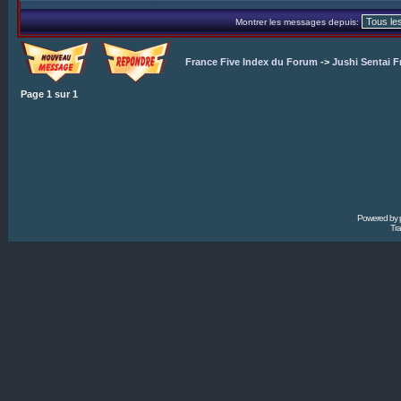
Montrer les messages depuis:
France Five Index du Forum
->
Jushi Sentai F
Page
1
sur
1
Powered by
Tra