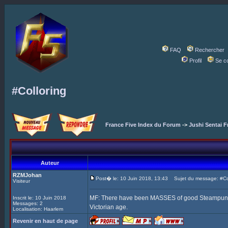
FAQ
Rechercher
Profil
Se c
#Colloring
France Five Index du Forum
->
Jushi Sentai F
Auteur
RZMJohan
Post� le: 10 Juin 2018, 13:43
Sujet du message: #Col
Visiteur
MF: There have been MASSES of good Steampunk Fi
Inscrit le: 10 Juin 2018
Messages: 2
Victorian age.
Localisation: Haarlem
Revenir en haut de page