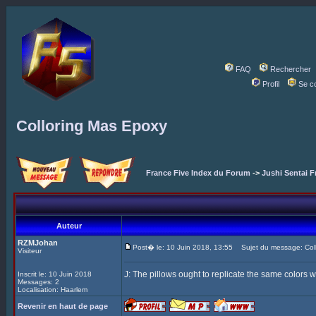
FAQ
Rechercher
Profil
Se c
Colloring Mas Epoxy
France Five Index du Forum
->
Jushi Sentai F
Auteur
RZMJohan
Post� le: 10 Juin 2018, 13:55
Sujet du message: Coll
Visiteur
J: The pillows ought to replicate the same colors w
Inscrit le: 10 Juin 2018
Messages: 2
Localisation: Haarlem
Revenir en haut de page