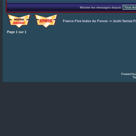
Montrer les messages depuis:
France Five Index du Forum
->
Jushi Sentai F
Page
1
sur
1
Powered by
Tra