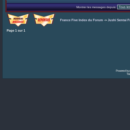
Montrer les messages depuis:
France Five Index du Forum
->
Jushi Sentai F
Page
1
sur
1
Powered by
Tra