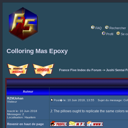
FAQ
Rechercher
Profil
Se c
Colloring Mas Epoxy
France Five Index du Forum
->
Jushi Sentai F
Auteur
RZMJohan
Post� le: 10 Juin 2018, 13:55
Sujet du message: Coll
Visiteur
J: The pillows ought to replicate the same colors w
Inscrit le: 10 Juin 2018
Messages: 2
Localisation: Haarlem
Revenir en haut de page