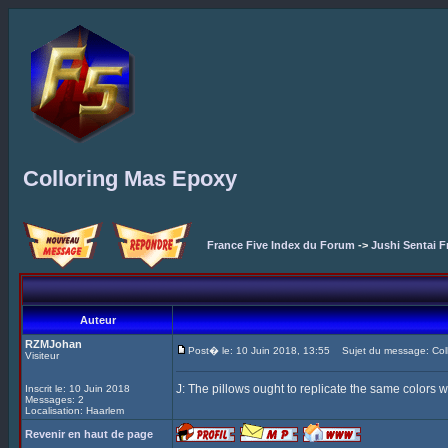
Colloring Mas Epoxy
France Five Index du Forum
->
Jushi Sentai F
Auteur
RZMJohan
Post� le: 10 Juin 2018, 13:55
Sujet du message: Coll
Visiteur
J: The pillows ought to replicate the same colors w
Inscrit le: 10 Juin 2018
Messages: 2
Localisation: Haarlem
Revenir en haut de page