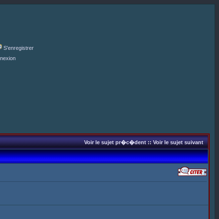
S'enregistrer
nexion
Voir le sujet pr�c�dent
::
Voir le sujet suivant