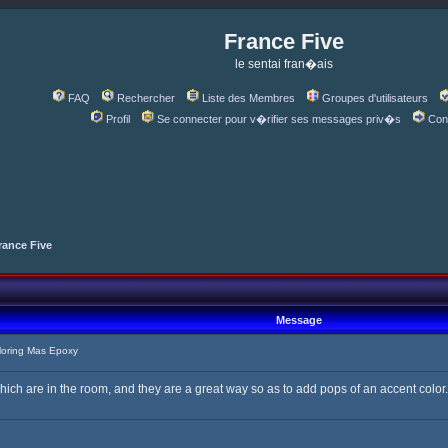
France Five
le sentai fran�ais
FAQ
Rechercher
Liste des Membres
Groupes d'utilisateurs
Profil
Se connecter pour v�rifier ses messages priv�s
Con
rance Five
Message
oring Mas Epoxy
hich are in the room, and they are a great way so as to add pops of an accent color.