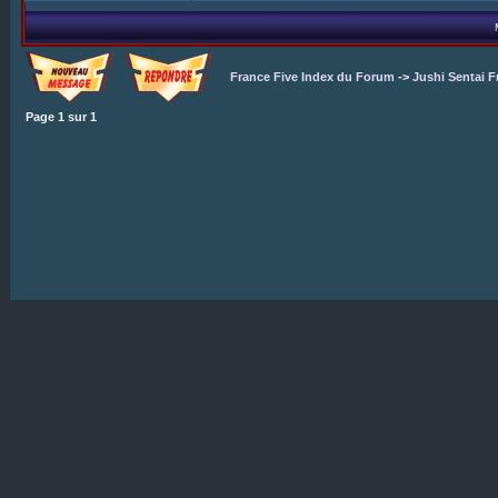
France Five Index du Forum
->
Jushi Sentai F
Page
1
sur
1