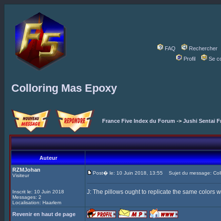
FAQ
Rechercher
Profil
Se c
Colloring Mas Epoxy
France Five Index du Forum
->
Jushi Sentai F
Auteur
RZMJohan
Post� le: 10 Juin 2018, 13:55
Sujet du message: Coll
Visiteur
J: The pillows ought to replicate the same colors w
Inscrit le: 10 Juin 2018
Messages: 2
Localisation: Haarlem
Revenir en haut de page