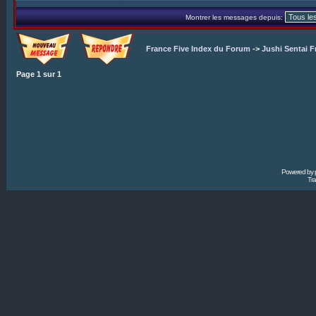
Montrer les messages depuis:
France Five Index du Forum
->
Jushi Sentai F
Page
1
sur
1
Powered by
Tra