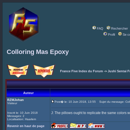
FAQ
Rechercher
Profil
Se c
Colloring Mas Epoxy
France Five Index du Forum
->
Jushi Sentai F
Auteur
RZMJohan
Post� le: 10 Juin 2018, 13:55
Sujet du message: Coll
Visiteur
J: The pillows ought to replicate the same colors w
Inscrit le: 10 Juin 2018
Messages: 2
Localisation: Haarlem
Revenir en haut de page