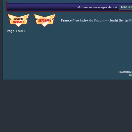
Montrer les messages depuis:
France Five Index du Forum
->
Jushi Sentai F
Page
1
sur
1
Powered by
Tra