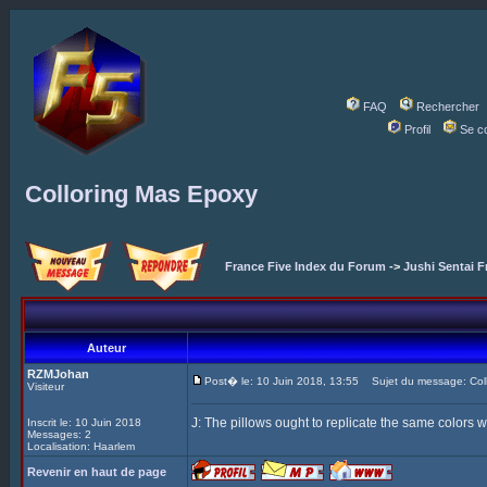
FAQ
Rechercher
Profil
Se c
Colloring Mas Epoxy
France Five Index du Forum
->
Jushi Sentai F
Auteur
RZMJohan
Post� le: 10 Juin 2018, 13:55
Sujet du message: Coll
Visiteur
J: The pillows ought to replicate the same colors w
Inscrit le: 10 Juin 2018
Messages: 2
Localisation: Haarlem
Revenir en haut de page