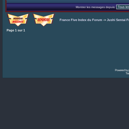
Montrer les messages depuis:
France Five Index du Forum
->
Jushi Sentai F
Page
1
sur
1
Powered by
Tra