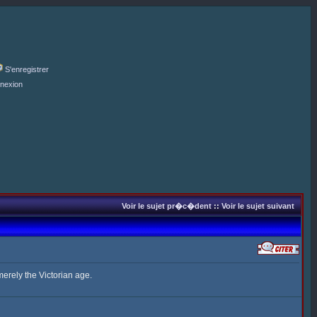
S'enregistrer
nexion
Voir le sujet pr�c�dent
::
Voir le sujet suivant
rely the Victorian age.