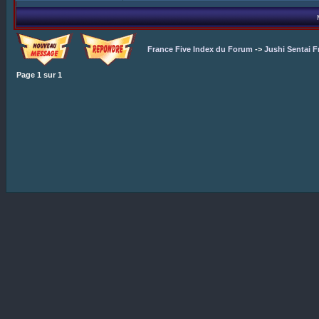
France Five Index du Forum
->
Jushi Sentai F
Page
1
sur
1