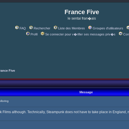
France Five
le sentai fran�ais
FAQ
Rechercher
Liste des Membres
Groupes d'utilisateurs
Profil
Se connecter pour v�rifier ses messages priv�s
Con
rance Five
Message
loring
lms although. Technically, Steampunk does not have to take place in England, me