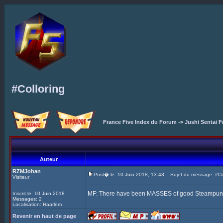
#Colloring
France Five Index du Forum
->
Jushi Sentai F
Auteur
RZMJohan
Post� le: 10 Juin 2018, 13:43
Sujet du message: #Col
Visiteur
MF: There have been MASSES of good Steampunk Fi
Inscrit le: 10 Juin 2018
Messages: 2
Localisation: Haarlem
Revenir en haut de page