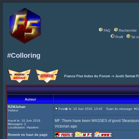
FAQ
Rechercher
Profil
Se c
#Colloring
France Five Index du Forum
->
Jushi Sentai F
Auteur
RZMJohan
Post� le: 10 Juin 2018, 13:43
Sujet du message: #Col
Visiteur
MF: There have been MASSES of good Steampunk Fi
Inscrit le: 10 Juin 2018
Messages: 2
Victorian age.
Localisation: Haarlem
Revenir en haut de page