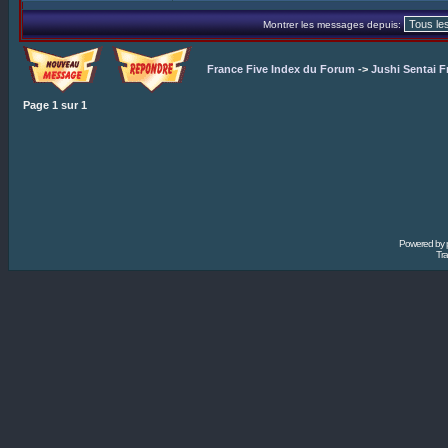
Montrer les messages depuis:
France Five Index du Forum
->
Jushi Sentai F
Page
1
sur
1
Powered by
Tra