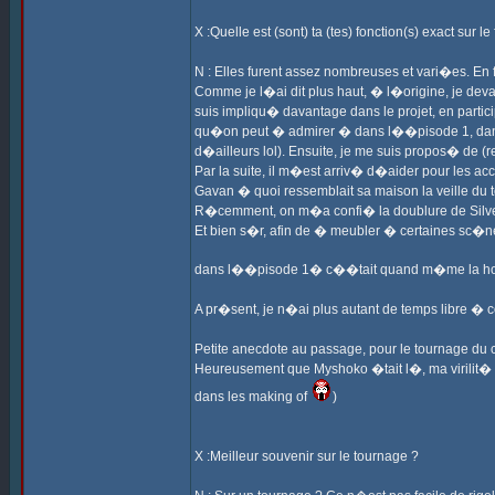
X :Quelle est (sont) ta (tes) fonction(s) exact sur le 
N : Elles furent assez nombreuses et vari�es. En
Comme je l�ai dit plus haut, � l�origine, je de
suis impliqu� davantage dans le projet, en part
qu�on peut � admirer � dans l��pisode 1, dans 
d�ailleurs lol). Ensuite, je me suis propos� de (r
Par la suite, il m�est arriv� d�aider pour les a
Gavan � quoi ressemblait sa maison la veille d
R�cemment, on m�a confi� la doublure de Silver
Et bien s�r, afin de � meubler � certaines sc�ne
dans l��pisode 1� c��tait quand m�me la h
A pr�sent, je n�ai plus autant de temps libre � 
Petite anecdote au passage, pour le tournage du
Heureusement que Myshoko �tait l�, ma virilit� 
dans les making of
)
X :Meilleur souvenir sur le tournage ?