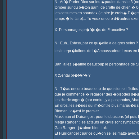
N : Arf� Porter Dico sur les �paules dans le 3 (
tomber sur du b�ton garni de crotte de chien � 
les costumes en spandex (le pire je crois� D�gr
temps � le faire)... Tu veux encore d�autres exe
X :Personnages pr�f�r�s de Francefive ?
N : Euh.. Extasy, par ce qu�elle a de gros seins 
les interpr�tations de l�Ambassadeur Lexos en
Bah, allez, j�aime beaucoup le personnage de Si
X :Sentai pr�f�r� ?
N : T�as encore beaucoup de questions difficil
que je commence � regarder des �pisodes d�une
les Hurricanger� (par contre, y a pas photos, Ab
En gros, les s�ries qui m�ont le plus marqu�s so
Bioman : c�est le premier
Maskman et Dairanger : pour les bastons (et puis
Mega Ranger : les acteurs en civils sont sympath
Gao Ranger : j�aime bien Loki
Et Hurricanger : par ce qu�on se les matte avec