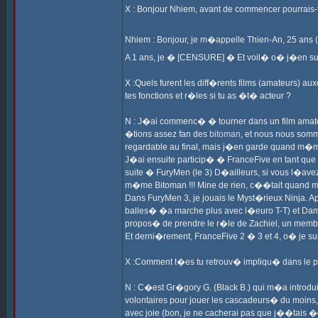
X : Bonjour Nhiem, avant de commencer pourrais-
Nhiem : Bonjour, je m�appelle Thien-An, 25 ans 
A 1 ans, je � [CENSURE] � Et voil� o� j�en su
X :Quels furent les diff�rents films (amateurs) aux
tes fonctions et r�les si tu as �t� acteur ?
N : J�ai commenc� � tourner dans un film amat
�tions assez fan des
bitoman
, et nous nous som
regardable au final, mais j�en garde quand m�m
J�ai ensuite particip� � FranceFive en tant qu
suite � FuryMen (le 3) D�ailleurs, si vous l�ave
m�me Bitoman !!! Mine de rien, c��tait quand m�
Dans FuryMen 3, je jouais le Myst�rieux Ninja. Apr
balles� �a marche plus avec l�euro T-T) et Damn
propos� de prendre le r�le de Zachiel, un mem
Et derni�rement, FranceFive 2 � 3 et 4, o� je suis
X :Comment t�es tu retrouv� impliqu� dans le pr
N : C�est Gr�gory G. (Black B.) qui m�a introdui
volontaires pour jouer les cascadeurs� du moi
avec joie (bon, je ne cacherai pas que j��tais �