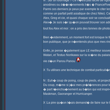
N : Sur un tournage ? Ce n�est pas facile de rigol
anodines ou d��v�nements li�s � FranceFive,
Parmi ces derniers je peux par exemple te citer l
comme un parfait petit asiatique de chez Nike). 
Alex, Greg et cie, et quasi chaque soir se conclu
Alex� Je suis s�r qu�on pouvait trouver son adre
tout fou Alex et moi : on a pris des tonnes de pho
Bien �videmment, un moment fort est lorsque le fi
bon publique, que je n�entends plus que mes ri
Enfin, je pense �galement que LE meilleur souve
Watari, et Testuo Norikawa sur la sc�ne du palais 
vie d�un Panou Panou
X :Tu utilises une technique de combat particuli�r
N : Euh� coup de poing, coup de pieds, et projec
Du coup, m�me si j�ai mes pr�f�rences pour le K
� part l�encha�nement au b�ton qui est inspir
Maskman, Gaoranger et Hurricanger.
X :La pire qu�on t�ais demand� de faire sur le 