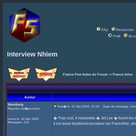
FAQ
Rechercher
Profil
Se c
Interview Nhiem
France Five Index du Forum
->
France Infos
Auteur
Xenoborg
Post� le: 21 Mai 2005, 10:16
Sujet du message: Inte
Reporter ind�pendant
� Trop cool, il ressemble � Jet Lee � furent les
Inscrit le: 20 Mar 2005
Messages: 223
il est aussi doublure/cascadeur sur Francefive, alo