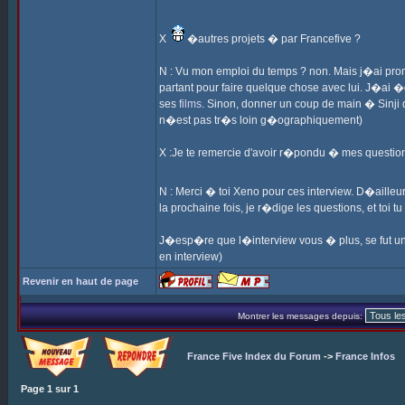
X
�autres projets � par Francefive ?
N : Vu mon emploi du temps ? non. Mais j�ai promi
partant pour faire quelque chose avec lui. J�ai 
ses
films
. Sinon, donner un coup de main � Sinji
n�est pas tr�s loin g�ographiquement)
X :Je te remercie d'avoir r�pondu � mes question
N : Merci � toi Xeno pour ces interview. D�ailleu
la prochaine fois, je r�dige les questions, et toi
J�esp�re que l�interview vous � plus, se fut un p
en interview)
Revenir en haut de page
Montrer les messages depuis:
France Five Index du Forum
->
France Infos
Page
1
sur
1