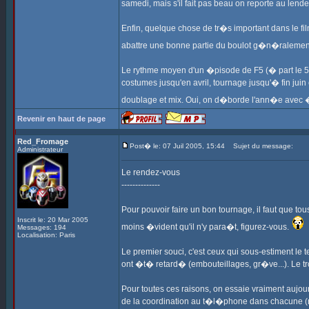
samedi, mais s'il fait pas beau on reporte au lende
Enfin, quelque chose de tr�s important dans le fil
abattre une bonne partie du boulot g�n�ralemen
Le rythme moyen d'un �pisode de F5 (� part le 5 
costumes jusqu'en avril, tournage jusqu'� fin juin
doublage et mix. Oui, on d�borde l'ann�e avec 
Revenir en haut de page
Red_Fromage
Post� le: 07 Juil 2005, 15:44
Sujet du message:
Administrateur
Le rendez-vous
--------------
Pour pouvoir faire un bon tournage, il faut que to
Inscrit le: 20 Mar 2005
moins �vident qu'il n'y para�t, figurez-vous.
Messages: 194
Localisation: Paris
Le premier souci, c'est ceux qui sous-estiment le t
ont �t� retard� (embouteillages, gr�ve...). Le t
Pour toutes ces raisons, on essaie vraiment aujo
de la coordination au t�l�phone dans chacune (