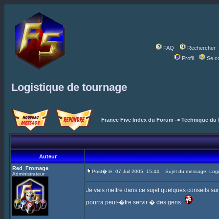
FAQ
Rechercher
Profil
Se c
Logistique de tournage
France Five Index du Forum
->
Technique du 
Auteur
Red_Fromage
Post� le: 07 Juil 2005, 15:44
Sujet du message: Logi
Administrateur
Je vais mettre dans ce sujet quelques conseils su
pourra peut-�tre servir � des gens.