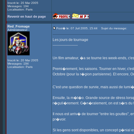
Inscrit le: 20 Mar 2005
Messages: 194
Localisation: Paris
Revenir en haut de page
Red_Fromage
Post� le: 07 Juil 2005, 15:44
Sujet du message:
Administrateur
Les jours de tournage
---------------------
Un film amateur, �a se tourne les week-ends, c'es
Inscrit le: 20 Mar 2005
Messages: 194
Localisation: Paris
Premi�rement, les saisons. Tourner en hiver, c'es
Octobre (pour la r�gion parisienne). Et encore, Oc
C'est une question de survie, mais aussi de lumi
Ensuite, la m�t�o. Grande source de stress lorsqu
r�guli�rement. G�n�ralement, on est s�rs du tem
Il nous est arriv� de tourner "entre les gouttes"
pr�voir.
Si les gens sont disponibles, un concept g�nial es