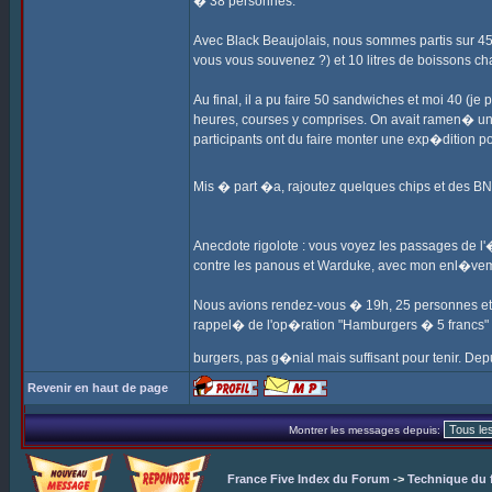
� 38 personnes.
Avec Black Beaujolais, nous sommes partis sur 45
vous vous souvenez ?) et 10 litres de boissons ch
Au final, il a pu faire 50 sandwiches et moi 40 (je
heures, courses y comprises. On avait ramen� un 
participants ont du faire monter une exp�dition p
Mis � part �a, rajoutez quelques chips et des BNs
Anecdote rigolote : vous voyez les passages de l'
contre les panous et Warduke, avec mon enl�ve
Nous avions rendez-vous � 19h, 25 personnes et 
rappel� de l'op�ration "Hamburgers � 5 francs" d
burgers, pas g�nial mais suffisant pour tenir. Dep
Revenir en haut de page
Montrer les messages depuis:
France Five Index du Forum
->
Technique du 