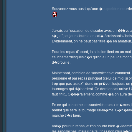
Souvenez-vous aussi qu'une �quipe bien nourrie e
J'avais eu l'occasion de discuter avec un �l�ve a
r�gie", toujours fournie en caf� / croissants / bo
Evidemment, on ne peut pas faire �a en amateur, m
Pour les repas d'abord, la solution tient en un mo
cauchemardesques d�s qu'on a un peu de monde. I
d�brouille.
Maintenant, combien de sandwiches et comment... P
personne et par repas principal (celui de midi si on
trop que pas assez", donc on pr�voit toujours un 
tournages qui d�bordent. Ce dernier cas arrive 
faut finir... G�n�ralement, comme �a on aura de 
En ce qui concerne les sandwiches eux-m�mes, lib
boulot que sera le tournage lui-m�me. G�n�rale
marche tr�s bien.
Voil� pour un repas, et l'on pourra bien �videmm
les sandiwches, mais il ne faut pas non plus n�gl