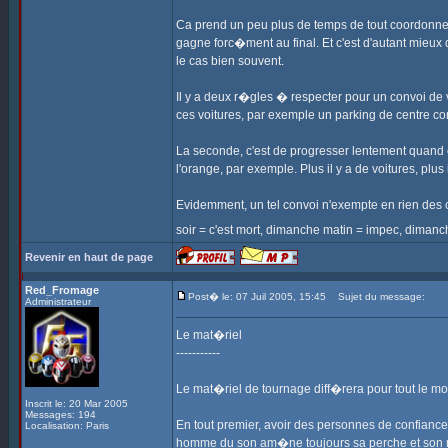
Ca prend un peu plus de temps de tout coordonner,
gagne forc�ment au final. Et c'est d'autant mieu
le cas bien souvent.
Il y a deux r�gles � respecter pour un convoi de 
ces voitures, par exemple un parking de centre c
La seconde, c'est de progresser lentement quand 
l'orange, par exemple. Plus il y a de voitures, plus 
Evidemment, un tel convoi n'exempte en rien des co
soir = c'est mort, dimanche matin = impec, dimanc
Revenir en haut de page
Red_Fromage
Post� le: 07 Juil 2005, 15:45
Sujet du message:
Administrateur
Le mat�riel
-----------
Le mat�riel de tournage diff�rera pour tout le m
Inscrit le: 20 Mar 2005
Messages: 194
En tout premier, avoir des personnes de confian
Localisation: Paris
homme du son am�ne toujours sa perche et son m