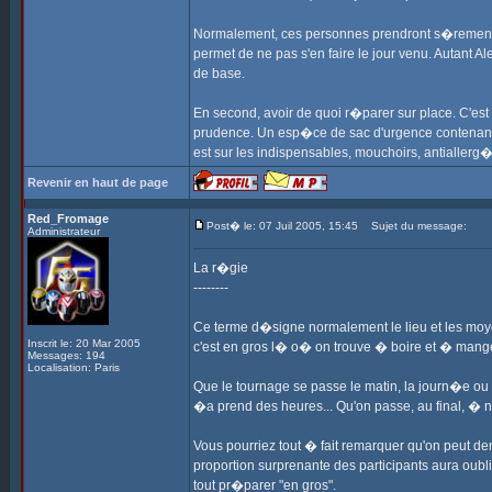
Normalement, ces personnes prendront s�rement l'h
permet de ne pas s'en faire le jour venu. Autant A
de base.
En second, avoir de quoi r�parer sur place. C'es
prudence. Un esp�ce de sac d'urgence contenant sc
est sur les indispensables, mouchoirs, antiallerg
Revenir en haut de page
Red_Fromage
Post� le: 07 Juil 2005, 15:45
Sujet du message:
Administrateur
La r�gie
--------
Ce terme d�signe normalement le lieu et les moye
Inscrit le: 20 Mar 2005
c'est en gros l� o� on trouve � boire et � mange
Messages: 194
Localisation: Paris
Que le tournage se passe le matin, la journ�e ou l
�a prend des heures... Qu'on passe, au final, � n
Vous pourriez tout � fait remarquer qu'on peut d
proportion surprenante des participants aura oubl
tout pr�parer "en gros".