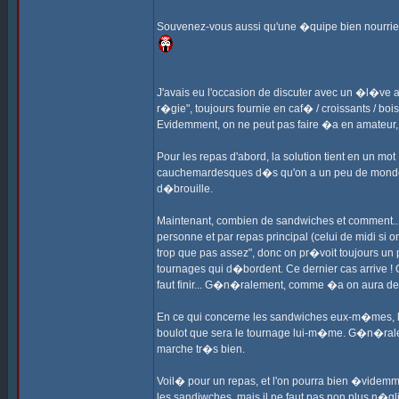
Souvenez-vous aussi qu'une �quipe bien nourrie e
J'avais eu l'occasion de discuter avec un �l�ve a
r�gie", toujours fournie en caf� / croissants / bo
Evidemment, on ne peut pas faire �a en amateur, m
Pour les repas d'abord, la solution tient en un mo
cauchemardesques d�s qu'on a un peu de monde. I
d�brouille.
Maintenant, combien de sandwiches et comment... P
personne et par repas principal (celui de midi si on
trop que pas assez", donc on pr�voit toujours un 
tournages qui d�bordent. Ce dernier cas arrive 
faut finir... G�n�ralement, comme �a on aura de 
En ce qui concerne les sandwiches eux-m�mes, lib
boulot que sera le tournage lui-m�me. G�n�rale
marche tr�s bien.
Voil� pour un repas, et l'on pourra bien �videmm
les sandiwches, mais il ne faut pas non plus n�gl