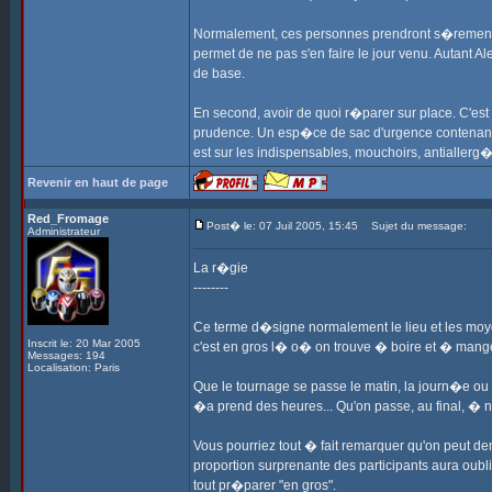
Normalement, ces personnes prendront s�rement l'h
permet de ne pas s'en faire le jour venu. Autant A
de base.
En second, avoir de quoi r�parer sur place. C'es
prudence. Un esp�ce de sac d'urgence contenant sc
est sur les indispensables, mouchoirs, antiallerg
Revenir en haut de page
Red_Fromage
Post� le: 07 Juil 2005, 15:45
Sujet du message:
Administrateur
La r�gie
--------
Ce terme d�signe normalement le lieu et les moye
Inscrit le: 20 Mar 2005
c'est en gros l� o� on trouve � boire et � mange
Messages: 194
Localisation: Paris
Que le tournage se passe le matin, la journ�e ou l
�a prend des heures... Qu'on passe, au final, � n
Vous pourriez tout � fait remarquer qu'on peut d
proportion surprenante des participants aura oubl
tout pr�parer "en gros".