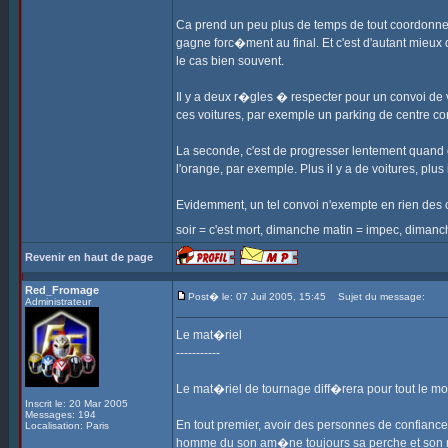
Ca prend un peu plus de temps de tout coordonner,
gagne forc�ment au final. Et c'est d'autant mieu
le cas bien souvent.
Il y a deux r�gles � respecter pour un convoi de 
ces voitures, par exemple un parking de centre c
La seconde, c'est de progresser lentement quand 
l'orange, par exemple. Plus il y a de voitures, plus 
Evidemment, un tel convoi n'exempte en rien des co
soir = c'est mort, dimanche matin = impec, dimanc
Revenir en haut de page
Red_Fromage
Post� le: 07 Juil 2005, 15:45
Sujet du message:
Administrateur
Le mat�riel
-----------
Le mat�riel de tournage diff�rera pour tout le m
Inscrit le: 20 Mar 2005
Messages: 194
En tout premier, avoir des personnes de confian
Localisation: Paris
homme du son am�ne toujours sa perche et son m