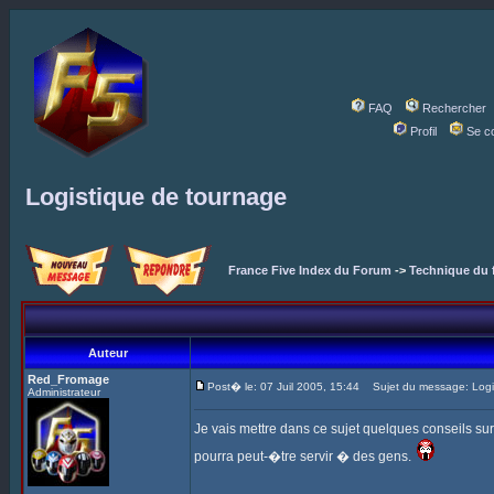
FAQ
Rechercher
Profil
Se c
Logistique de tournage
France Five Index du Forum
->
Technique du 
Auteur
Red_Fromage
Post� le: 07 Juil 2005, 15:44
Sujet du message: Logi
Administrateur
Je vais mettre dans ce sujet quelques conseils su
pourra peut-�tre servir � des gens.