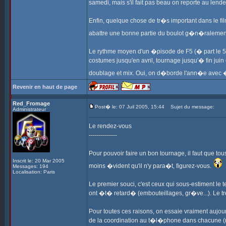
samedi, mais s'il fait pas beau on reporte au lende
Enfin, quelque chose de tr�s important dans le fil
abattre une bonne partie du boulot g�n�ralemen
Le rythme moyen d'un �pisode de F5 (� part le 5 
costumes jusqu'en avril, tournage jusqu'� fin juin
doublage et mix. Oui, on d�borde l'ann�e avec 
Revenir en haut de page
Red_Fromage
Post� le: 07 Juil 2005, 15:44
Sujet du message:
Administrateur
Le rendez-vous
--------------
Pour pouvoir faire un bon tournage, il faut que to
Inscrit le: 20 Mar 2005
moins �vident qu'il n'y para�t, figurez-vous.
Messages: 194
Localisation: Paris
Le premier souci, c'est ceux qui sous-estiment le t
ont �t� retard� (embouteillages, gr�ve...). Le t
Pour toutes ces raisons, on essaie vraiment aujo
de la coordination au t�l�phone dans chacune (