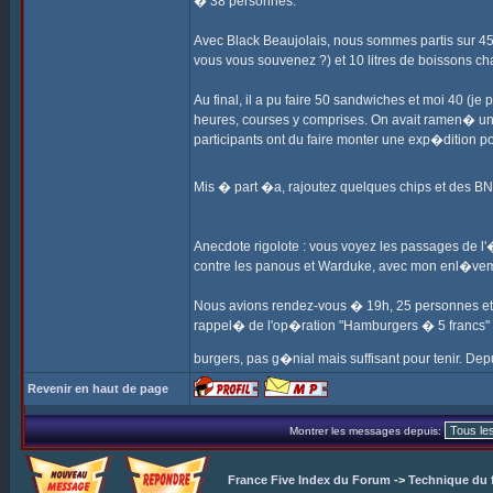
� 38 personnes.
Avec Black Beaujolais, nous sommes partis sur 45
vous vous souvenez ?) et 10 litres de boissons ch
Au final, il a pu faire 50 sandwiches et moi 40 (je
heures, courses y comprises. On avait ramen� un 
participants ont du faire monter une exp�dition p
Mis � part �a, rajoutez quelques chips et des BNs
Anecdote rigolote : vous voyez les passages de l'
contre les panous et Warduke, avec mon enl�ve
Nous avions rendez-vous � 19h, 25 personnes et 
rappel� de l'op�ration "Hamburgers � 5 francs" d
burgers, pas g�nial mais suffisant pour tenir. Dep
Revenir en haut de page
Montrer les messages depuis:
France Five Index du Forum
->
Technique du 