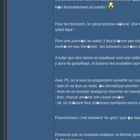
tr�s favorablement accueillis !
Pour les boissons, le calcul est plus d�licat. Une
soleil tape !
Pour une journ�e au soleil, il faut pr�voir pas 
moiti� en eau min�rale : les boissons sucr�es on
A noter que des verres en plastique sont une opti
y aura du gaspillage, et bonjour les poubelles ap
Avec F5, on a suivi la progression suivante au co
- bah on va tous au resto, �a devrait pas prendre 
- hum on va envoyer quelqu'un chercher du macdo
- bon, chacun am�ne son casse-cro�te
- ok, on pr�pare tout, pr�voyez quelques euros 
Franchement, c'est vraiment "en gros" que �a ma
Finissons par un exemple pratique, le dernier gro