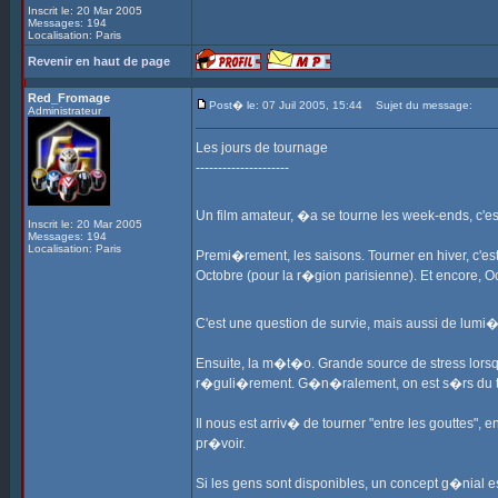
Inscrit le: 20 Mar 2005
Messages: 194
Localisation: Paris
Revenir en haut de page
Red_Fromage
Post� le: 07 Juil 2005, 15:44
Sujet du message:
Administrateur
Les jours de tournage
---------------------
Un film amateur, �a se tourne les week-ends, c'es
Inscrit le: 20 Mar 2005
Messages: 194
Localisation: Paris
Premi�rement, les saisons. Tourner en hiver, c'es
Octobre (pour la r�gion parisienne). Et encore, Oc
C'est une question de survie, mais aussi de lumi
Ensuite, la m�t�o. Grande source de stress lorsqu
r�guli�rement. G�n�ralement, on est s�rs du tem
Il nous est arriv� de tourner "entre les gouttes"
pr�voir.
Si les gens sont disponibles, un concept g�nial es