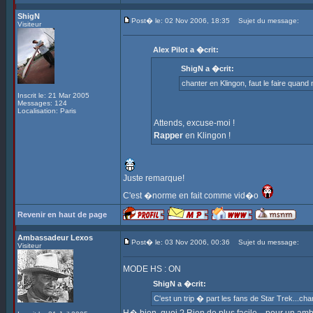
ShigN
Post� le: 02 Nov 2006, 18:35
Sujet du message:
Visiteur
Alex Pilot a �crit:
ShigN a �crit:
chanter en Klingon, faut le faire qua
Inscrit le: 21 Mar 2005
Messages: 124
Localisation: Paris
Attends, excuse-moi !
Rapper
en Klingon !
Juste remarque!
C'est �norme en fait comme vid�o
Revenir en haut de page
Ambassadeur Lexos
Post� le: 03 Nov 2006, 00:36
Sujet du message:
Visiteur
MODE HS : ON
ShigN a �crit:
C'est un trip � part les fans de Star Trek...ch