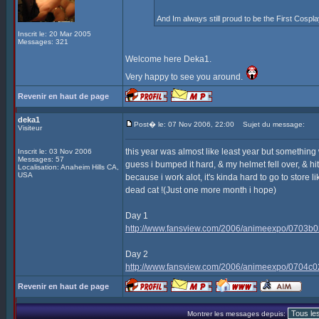
And Im always still proud to be the First Cospl
Inscrit le: 20 Mar 2005
Messages: 321
Welcome here Deka1.
Very happy to see you around.
Revenir en haut de page
deka1
Post� le: 07 Nov 2006, 22:00
Sujet du message:
Visiteur
this year was almost like least year but something
Inscrit le: 03 Nov 2006
Messages: 57
guess i bumped it hard, & my helmet fell over, & hit th
Localisation: Anaheim Hills CA,
USA
because i work alot, it's kinda hard to go to store l
dead cat !(Just one more month i hope)
Day 1
http://www.fansview.com/2006/animeexpo/0703b0
Day 2
http://www.fansview.com/2006/animeexpo/0704c0
Revenir en haut de page
Montrer les messages depuis: