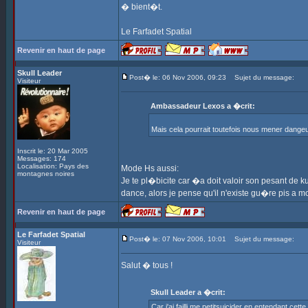
� bient�t.
Le Farfadet Spatial
Revenir en haut de page
Skull Leader
Post� le: 06 Nov 2006, 09:23
Sujet du message:
Visiteur
Ambassadeur Lexos a �crit:
Mais cela pourrait toutefois nous mener dangeu
Inscrit le: 20 Mar 2005
Messages: 174
Localisation: Pays des
Mode Hs aussi:
montagnes noires
Je te pl�bicite car �a doit valoir son pesant de ku
dance, alors je pense qu'il n'existe gu�re pis a mo
Revenir en haut de page
Le Farfadet Spatial
Post� le: 07 Nov 2006, 10:01
Sujet du message:
Visiteur
Salut � tous !
Skull Leader a �crit:
Car j'ai failli me petitsuicider en entendant ce