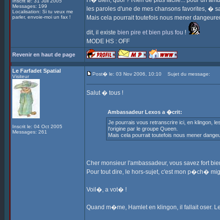
H� bien, quoi ? Rien de plus facile... pour un amb
Inscrit le: 31 Juil 2005
Messages: 199
les paroles d'une de mes chansons favorites, � sa
Localisation: Si tu veux me
parler, envoie-moi un fax !
Mais cela pourrait toutefois nous mener dangeureu
dit, il existe
bien pire et bien plus fou
!
MODE HS : OFF
Revenir en haut de page
Le Farfadet Spatial
Post� le: 03 Nov 2006, 10:10
Sujet du message:
Visiteur
Salut � tous !
Ambassadeur Lexos a �crit:
Je pourrais vous retranscrire ici, en klingon,
Inscrit le: 04 Oct 2005
l'origine par le groupe Queen.
Messages: 261
Mais cela pourrait toutefois nous mener dangeu
Cher monsieur l'ambassadeur, vous savez fort bien
Pour tout dire, le hors-sujet, c'est mon p�ch� mi
Voil�, a vot� !
Quand m�me, Hamlet en klingon, il fallait oser. L