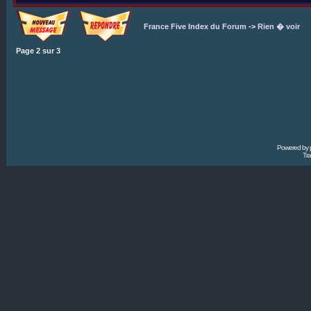
France Five Index du Forum
->
Rien � voir
Page
2
sur
3
Powered by
Tra