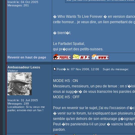
Inscrit le: 04 Oct 2005
Messages: 261
� Who Wants To Live Forever � en version dance ?
cette horreur... je veux dire, un lien permettant de 
� bient�t.
Le Farfadet Spatial,
qui pr�part des petits-suisses.
Revenir en haut de page
Ambassadeur Lexos
Post� le: 07 Nov 2006, 12:06
Sujet du message:
Visiteur
MODE HS : ON
Messieurs, messieurs, un peu de tenue : on s'�loign
vous ai sugg�r� de vous transcrire les paroles 
MODE HS : OFF
Inscrit le: 31 Juil 2005
Messages: 199
Localisation: Si tu veux me
Pour en revenir sur le sujet, j'ai eu l'occasion d'
parler, envoie-moi un fax !
� venir sur le forum, lui expliquant que plusieur
semble qu'en dehors de son entourage g�ographiq
Peut-�tre parviendra-t-il un jour � vaincre ladite
pardon.