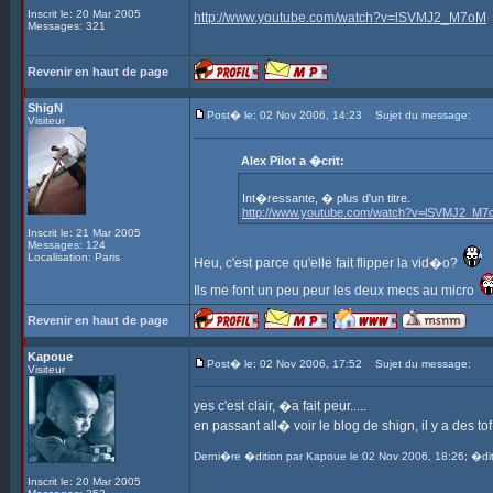
Inscrit le: 20 Mar 2005
http://www.youtube.com/watch?v=lSVMJ2_M7oM
Messages: 321
Revenir en haut de page
ShigN
Post� le: 02 Nov 2006, 14:23
Sujet du message:
Visiteur
Alex Pilot a �crit:
Int�ressante, � plus d'un titre.
http://www.youtube.com/watch?v=lSVMJ2_M7
Inscrit le: 21 Mar 2005
Messages: 124
Localisation: Paris
Heu, c'est parce qu'elle fait flipper la vid�o?
Ils me font un peu peur les deux mecs au micro
Revenir en haut de page
Kapoue
Post� le: 02 Nov 2006, 17:52
Sujet du message:
Visiteur
yes c'est clair, �a fait peur.....
en passant all� voir le blog de shign, il y a des t
Derni�re �dition par Kapoue le 02 Nov 2006, 18:26; �dit
Inscrit le: 20 Mar 2005