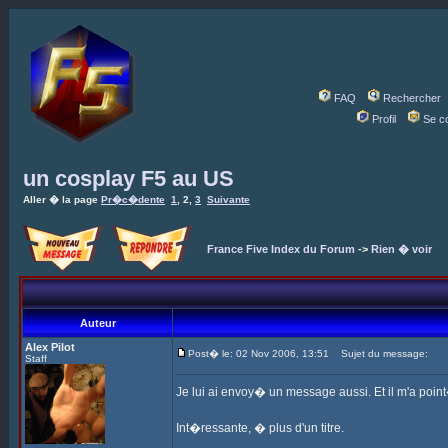
FAQ
Rechercher
Profil
Se c
un cosplay F5 au US
Aller � la page
Pr�c�dente
1
,
2
,
3
Suivante
France Five Index du Forum
->
Rien � voir
Auteur
Alex Pilot
Post� le: 02 Nov 2006, 13:51
Sujet du message:
Staff
Je lui ai envoy� un message aussi. Et il m'a poi
Int�ressante, � plus d'un titre.