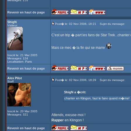
Messages: 253
Revenir en haut de page
ShigN
Post� le: 02 Nov 2006, 18:21
Sujet du message:
Visiteur
C'est un trip � part les fans de Star Trek...chante
Mais ce mec � la fin qui se marre
Inscrit le: 21 Mar 2005
Messages: 124
Localisation: Paris
Revenir en haut de page
Alex Pilot
Post� le: 02 Nov 2006, 18:29
Sujet du message:
Staff
ShigN a �crit:
chanter en Klingon, faut le faire quand m�me!
Inscrit le: 20 Mar 2005
Messages: 321
Attends, excuse-moi !
Rapper
en Klingon !
Revenir en haut de page