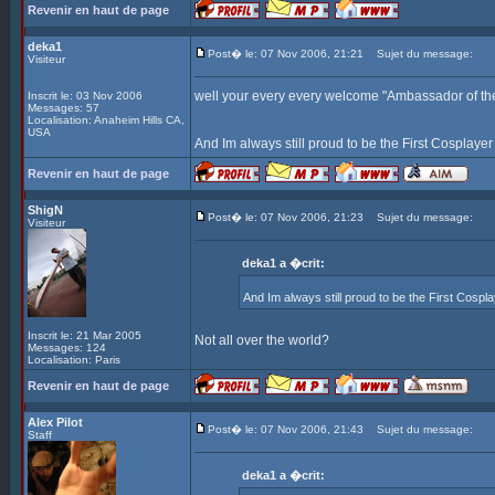
Revenir en haut de page
deka1
Post� le: 07 Nov 2006, 21:21
Sujet du message:
Visiteur
well your every every welcome "Ambassador of th
Inscrit le: 03 Nov 2006
Messages: 57
Localisation: Anaheim Hills CA,
USA
And Im always still proud to be the First Cosplayer
Revenir en haut de page
ShigN
Post� le: 07 Nov 2006, 21:23
Sujet du message:
Visiteur
deka1 a �crit:
And Im always still proud to be the First Cospl
Inscrit le: 21 Mar 2005
Not all over the world?
Messages: 124
Localisation: Paris
Revenir en haut de page
Alex Pilot
Post� le: 07 Nov 2006, 21:43
Sujet du message:
Staff
deka1 a �crit: