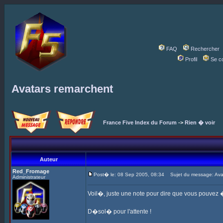
FAQ
Rechercher
Profil
Se c
Avatars remarchent
France Five Index du Forum
->
Rien � voir
Auteur
Red_Fromage
Post� le: 08 Sep 2005, 08:34
Sujet du message: Avat
Administrateur
Voil�, juste une note pour dire que vous pouvez
D�sol� pour l'attente !