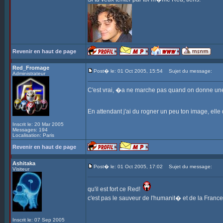
Revenir en haut de page
Red_Fromage
Post� le: 01 Oct 2005, 15:54
Sujet du message:
Administrateur
C'est vrai, �a ne marche pas quand on donne une 
En attendant j'ai du rogner un peu ton image, elle
Inscrit le: 20 Mar 2005
Messages: 194
Localisation: Paris
Revenir en haut de page
Ashitaka
Post� le: 01 Oct 2005, 17:02
Sujet du message:
Visiteur
qu'il est fort ce Red!
c'est pas le sauveur de l'humanit� et de la France
Inscrit le: 07 Sep 2005