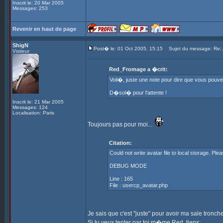
Inscrit le: 20 Mar 2005
Messages: 253
Revenir en haut de page
ShigN
Post� le: 01 Oct 2005, 15:15
Sujet du message: Re: 
Visiteur
Red_Fromage a �crit:
Voil�, juste une note pour dire que vous pou
D�sol� pour l'attente !
Inscrit le: 21 Mar 2005
Messages: 124
Localisation: Paris
Toujours pas pour moi...
Citation:
Could not write avatar file to local storage. Pl
DEBUG MODE
Line : 165
File : usercp_avatar.php
Je sais que c'est "juste" pour avoir ma sale tron
Si tu veux tenter par toi m�me Red, tiens: