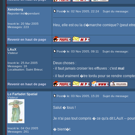
Xenoborg
Post� le: 02 Nov 2005, 22:24
Sujet du message:
Reporter ind�pendant
Inscrit le: 20 Mar 2005
Heu, elle est ou la d�marche comique? (peut etr
Messages: 223
Revenir en haut de page
LAuX
Post� le: 03 Nov 2005, 09:11
Sujet du message:
Visiteur
Deux choses :
Inscrit le: 25 Avr 2005
Messages: 16
- il faut jamais croiser les effluves : c'est
mal
Localisation: Saint Brieuc
- il faut vraiment �tre tordu pour se rendre com
Revenir en haut de page
Le Farfadet Spatial
Post� le: 03 Nov 2005, 15:20
Sujet du message:
Visiteur
Salut � tous !
Je n'ai pas tout compris � ce qu'a dit LAuX -- pourt
Inscrit le: 04 Oct 2005
� bient�t.
Messages: 261