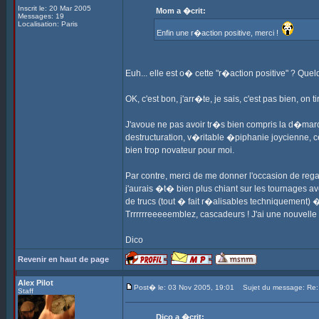
Inscrit le: 20 Mar 2005
Mom a �crit:
Messages: 19
Localisation: Paris
Enfin une r�action positive, merci !
Euh... elle est o� cette "r�action positive" ? Quel
OK, c'est bon, j'arr�te, je sais, c'est pas bien, on 
J'avoue ne pas avoir tr�s bien compris la d�marche
destructuration, v�ritable �piphanie joycienne, c
bien trop novateur pour moi.
Par contre, merci de me donner l'occasion de re
j'aurais �t� bien plus chiant sur les tournages av
de trucs (tout � fait r�alisables techniquement) � 
Trrrrrreeeeemblez, cascadeurs ! J'ai une nouvelle 
Dico
Revenir en haut de page
Alex Pilot
Post� le: 03 Nov 2005, 19:01
Sujet du message: Re
Staff
Dico a �crit: