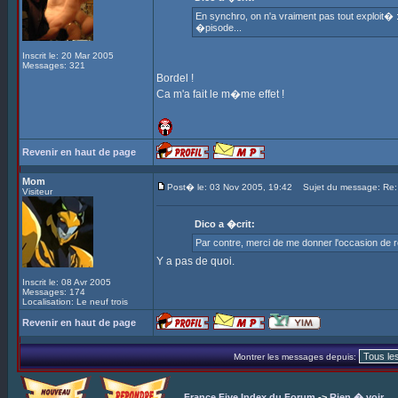
En synchro, on n'a vraiment pas tout exploit� :
�pisode...
Inscrit le: 20 Mar 2005
Messages: 321
Bordel !
Ca m'a fait le m�me effet !
Revenir en haut de page
Mom
Post� le: 03 Nov 2005, 19:42
Sujet du message: Re
Visiteur
Dico a �crit:
Par contre, merci de me donner l'occasion de
Y a pas de quoi.
Inscrit le: 08 Avr 2005
Messages: 174
Localisation: Le neuf trois
Revenir en haut de page
Montrer les messages depuis:
France Five Index du Forum
->
Rien � voir