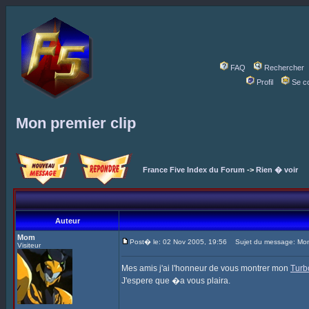
FAQ
Rechercher
Profil
Se c
Mon premier clip
France Five Index du Forum
->
Rien � voir
Auteur
Mom
Post� le: 02 Nov 2005, 19:56
Sujet du message: Mon 
Visiteur
Mes amis j'ai l'honneur de vous montrer mon
Turb
J'espere que �a vous plaira.