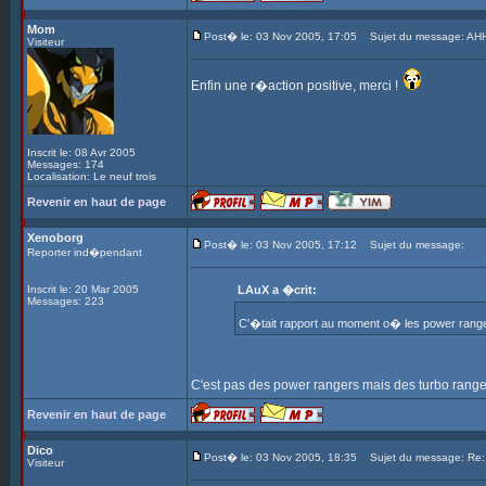
Mom
Post� le: 03 Nov 2005, 17:05
Sujet du message: AH
Visiteur
Enfin une r�action positive, merci !
Inscrit le: 08 Avr 2005
Messages: 174
Localisation: Le neuf trois
Revenir en haut de page
Xenoborg
Post� le: 03 Nov 2005, 17:12
Sujet du message:
Reporter ind�pendant
Inscrit le: 20 Mar 2005
LAuX a �crit:
Messages: 223
C'�tait rapport au moment o� les power ranger
C'est pas des power rangers mais des turbo range
Revenir en haut de page
Dico
Post� le: 03 Nov 2005, 18:35
Sujet du message: Re
Visiteur