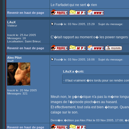
Le Farfadet qui ne sert � rien
Revenir en haut de page
LAuX
Post� le: 03 Nov 2005, 15:29
Sujet du message:
Visiteur
Inscrit le: 25 Avr 2005
C'�tait rapport au moment o� les power rangers un
Messages: 16
Localisation: Saint Brieuc
Revenir en haut de page
Alex Pilot
Post� le: 03 Nov 2005, 16:06
Sujet du message:
Staff
LAuX a �crit:
- il faut vraiment �tre tordu pour se rendre
Inscrit le: 20 Mar 2005
Messages: 321
Meuh non, le g�n�rique n'a pas la m�me longueur q
images de l'�pisode pioch�es au hasard.
Et effectivement, tout cela est bien �trange. Qua
calage sur le son.
Derni�re �dition par Alex Pilot le 03 Nov 2005, 17:06; �d
Revenir en haut de page