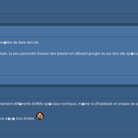
 m�tier de faire des sfx.
rials. tu peu parcontre trouver des tutoriel en utilisant google ou sur des site s
 vraiment diff�rents d'effets sp�ciaux normaux, m�me si d'habitude on essaie de p
nera d�j� bcp d'infos.