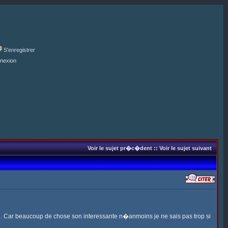
S'enregistrer
nexion
Voir le sujet pr�c�dent
::
Voir le sujet suivant
five. Car beaucoup de chose son interessante n�anmoins je ne sais pas trop si