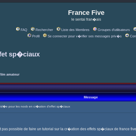
France Five
le sentai fran�ais
FAQ
Rechercher
Liste des Membres
Groupes d'utilisateurs
Profil
Se connecter pour v�rifier ses messages priv�s
Con
ffet sp�ciaux
film amateur
Message
d�e pour les noob en cr�ation d'effet sp�ciaux
t pas possible de faire un tutorial sur la cr�ation des effets sp�ciaux de france 