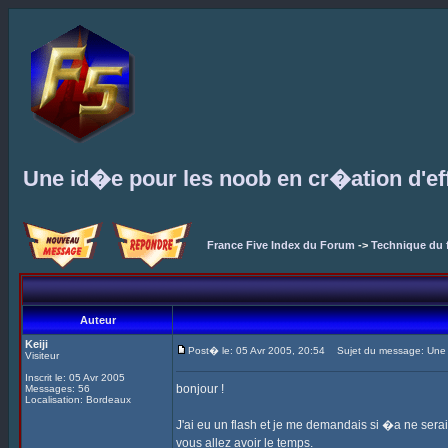
Une id�e pour les noob en cr�ation d'e
France Five Index du Forum
->
Technique du 
Auteur
Keiji
Post� le: 05 Avr 2005, 20:54
Sujet du message: Une i
Visiteur
Inscrit le: 05 Avr 2005
bonjour !
Messages: 56
Localisation: Bordeaux
J'ai eu un flash et je me demandais si �a ne serai
vous allez avoir le temps.