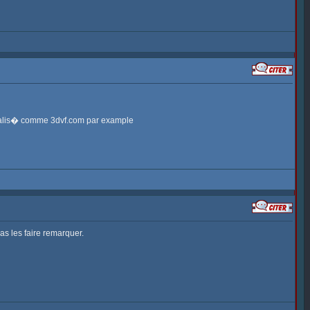
p�cialis� comme 3dvf.com par example
as les faire remarquer.