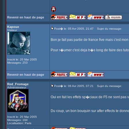
Revenir en haut de page
Kapoue
Post� le: 05 Avr 2005, 21:47
Sujet du message:
Visiteur
Bon je fait pas partie de france five mais c'est mon
Pour r�umer c'est deja tr�s long de faire des tuto
Inscrit le: 20 Mar 2005
Messages: 253
Revenir en haut de page
Red_Fromage
Post� le: 06 Avr 2005, 07:21
Sujet du message:
Administrateur
Oui en fait les effets sp�ciaux de F5 ne sont pas
Du coup, un bon bouquin sur after effects te don
Inscrit le: 20 Mar 2005
Messages: 194
Localisation: Paris