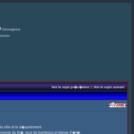
S'enregistrer
nexion
Voir le sujet pr�c�dent
::
Voir le sujet suivant
a ville et le d�partement.
c�r�monie du th�, jeux de bambous et danse d'�t�.