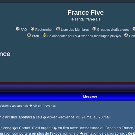
France Five
le sentai fran�ais
FAQ
Rechercher
Liste des Membres
Groupes d'utilisateurs
Profil
Se connecter pour v�rifier ses messages priv�s
Con
ence
Message
ition d'art japonais � Aix-en-Provence
n d'artistes japonais a lieu � Aix-en-Provence, du 24 mai au 28 mai.
des congr�s Carnot. C'est organis� en lien avec l'ambassade du Japon en France, l
uguration comportera en plus de l'exposition une pr�sentation de calligraphie, 