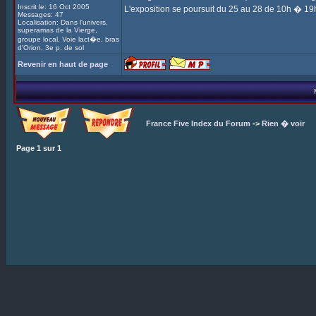
Inscrit le: 16 Oct 2005
L'exposition se poursuit du 25 au 28 de 10h � 19h
Messages: 47
Localisation: Dans l'univers,
superamas de la Vierge,
groupe local, Voie lact�e, bras
d'Orion, 3e p. de sol
Revenir en haut de page
France Five Index du Forum
->
Rien � voir
Page
1
sur
1