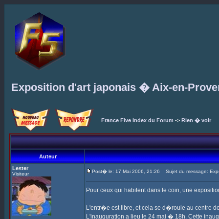
Exposition d'art japonais � Aix-en-Prov
France Five Index du Forum
->
Rien � voir
Auteur
Lester
Post� le: 17 Mai 2006, 21:26
Sujet du message: Expos
Visiteur
Pour ceux qui habitent dans le coin, une expositio
L'entr�e est libre, et cela se d�roule au centre 
L'inauguration a lieu le 24 mai � 18h. Cette ina