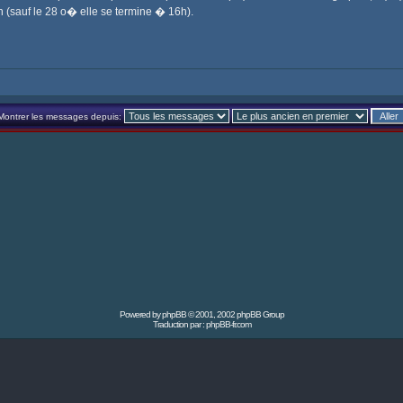
 (sauf le 28 o� elle se termine � 16h).
Montrer les messages depuis:
Powered by
phpBB
© 2001, 2002 phpBB Group
Traduction par :
phpBB-fr.com