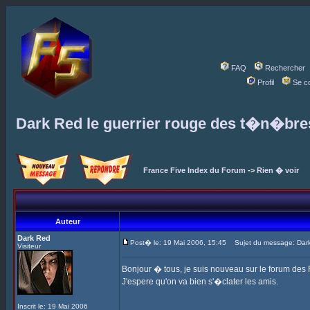
FAQ
Rechercher
Profil
Se c
Dark Red le guerrier rouge des t�n�bre
France Five Index du Forum
->
Rien � voir
Auteur
Dark Red
Post� le: 19 Mai 2006, 15:45
Sujet du message: Dark
Visiteur
Bonjour � tous, je suis nouveau sur le forum des F
J'espere qu'on va bien s'�clater les amis.
Inscrit le: 19 Mai 2006