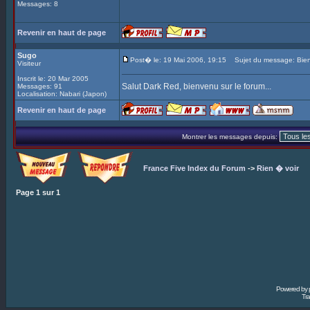
Messages: 8
Revenir en haut de page
Sugo
Post� le: 19 Mai 2006, 19:15
Sujet du message: Bien
Visiteur
Inscrit le: 20 Mar 2005
Salut Dark Red, bienvenu sur le forum...
Messages: 91
Localisation: Nabari (Japon)
Revenir en haut de page
Montrer les messages depuis:
France Five Index du Forum
->
Rien � voir
Page
1
sur
1
Powered by
Tra