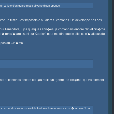
un artiste,d'un genre musical voire d'uen epoque
omme un film? C'est impossible ou alors tu confonds. On developpe pas des
Pour l'anecdote, il y a quelques ann�es, je confondais encore clip et cin�ma
(en s'�largissant sur Kubrick) pour me dire que le clip, ce n'�tait pas du
est pas du Cin�ma.
Mais tu confonds encore car �a reste un "genre" de cin�ma, qui visiblement
eurs de bandes sonores sont-ils tout simplement musiciens, � la base ? La