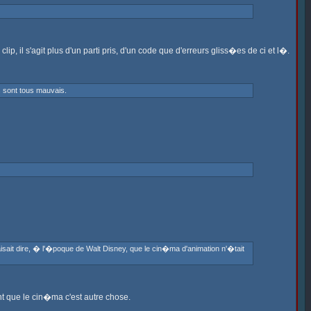
 il s'agit plus d'un parti pris, d'un code que d'erreurs gliss�es de ci et l�.
ls sont tous mauvais.
isait dire, � l'�poque de Walt Disney, que le cin�ma d'animation n'�tait
nt que le cin�ma c'est autre chose.