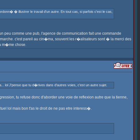
onn� � illustrer le travail d'un autre. En tout cas, si parfois c'est le cas,
st un peu comme une pub, l'agence de communication fait une commande
marche. c'est pareil au cin�ma, souvent les r�alisateurs sont � la merci des
t la m�me chose.
 lol J'pense que tu d�rives dans d'autres voies, c'est un autre sujet.
isgression, tu refuse donc d'aborder une voie de reflexion autre que la tienne,
uel lol mais bon t'as le droit de ne pas etre interess�.