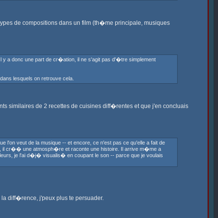
 types de compositions dans un film (th�me principale, musiques
Il y a donc une part de cr�ation, il ne s'agit pas d'�tre simplement
 dans lesquels on retrouve cela.
 similaires de 2 recettes de cuisines diff�rentes et que j'en concluais
'on veut de la musique -- et encore, ce n'est pas ce qu'elle a fait de
lus, il cr�� une atmosph�re et raconte une histoire. Il arrive m�me a
leurs, je l'ai d�j� visualis� en coupant le son -- parce que je voulais
la diff�rence, j'peux plus te persuader.