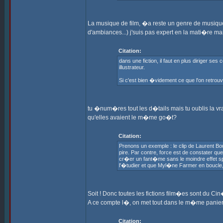
La musique de film, �a reste un genre de musique
d'ambiances...) j'suis pas expert en la mati�re ma
Citation:
dans une fiction, il faut en plus diriger se
illustrateur.
Si c'est bien �videment ce que l'on retrouve
tu �num�res tout les d�tails mais tu oublis la vr
qu'elles avaient le m�me go�t?
Citation:
Prenons un exemple : le clip de Laurent Bo
pire. Par contre, force est de constater qu
cr�er un fant�me sans le moindre effet speci
l'�tudier et que Myl�ne Farmer en boucle,
Soit ! Donc toutes les fictions film�es sont du C
A ce compte l�, on met tout dans le m�me panier, l
Citation: