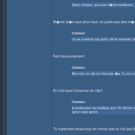
Dans certains, qui sont m�me nombreux, fi
M�me id�e que plus haut, on parle pas des m�mes ra
Citation:
Je ne conteste pas qu'il y ait de mauvais c
Fort heureusement.
Citation:
Ben non, un clip ce n'est pas �a. Il y en a
Et c'est quoi l'essence du clip?
Citation:
le professeur qui explique que Tim Burton 
qu'un sous-genre.
Tu supposes beaucoup de chose que je n'ai pas dit.