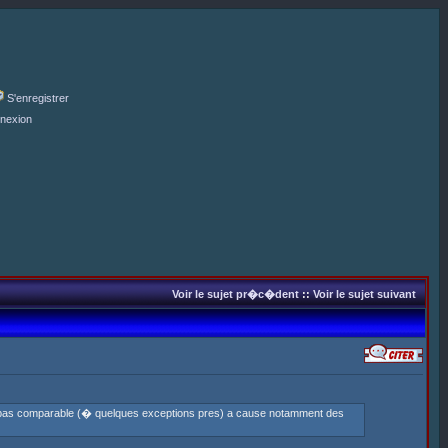
S'enregistrer
nexion
Voir le sujet pr�c�dent
::
Voir le sujet suivant
st pas comparable (� quelques exceptions pres) a cause notamment des