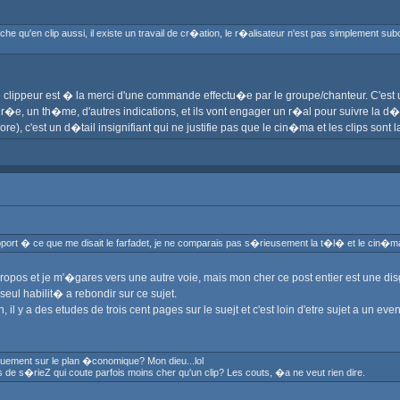
qu'en clip aussi, il existe un travail de cr�ation, le r�alisateur n'est pas simplement subord
le clippeur est � la merci d'une commande effectu�e par le groupe/chanteur. C'e
e, un th�me, d'autres indications, et ils vont engager un r�al pour suivre la d�
), c'est un d�tail insignifiant qui ne justifie pas que le cin�ma et les clips son
ort � ce que me disait le farfadet, je ne comparais pas s�rieusement la t�l� et le cin�ma...
tes propos et je m'�gares vers une autre voie, mais mon cher ce post entier est une d
eul habilit� a rebondir sur ce sujet.
y a des etudes de trois cent pages sur le suejt et c'est loin d'etre sujet a un event
uement sur le plan �conomique? Mon dieu...lol
ms de s�rieZ qui coute parfois moins cher qu'un clip? Les couts, �a ne veut rien dire.