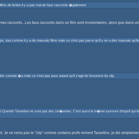
lms de fiction il y a pas mal de faux raccords �galement
ccords...Les faux raccords dans un film sont involontaires, alors que dans un clip,
lips, tout comme il y a de mauvais films mais ce n'est pas parce qu'il y en a des mauvais qu'i
 des comme �a mais ce n'est pas pour autant qu'il s'agit de l'essence du clip.
et Quentin Tarantino ne sont pas des cin�astes. C'est aussi la m�me tournure d'esprit qui fa
 Je ne renis pas le "clip" comme certains profs renient Tarantino, je dis simpleme