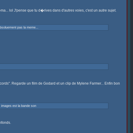
.. lol J'pense que tu d�rives dans d'autres voies, c'est un autre sujet.
absoluement pas la meme...
accords". Regarde un film de Godard et un clip de Mylene Farmer... Enfin bon
es images est la bande son
nfonds.