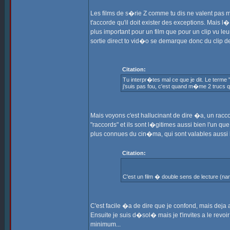
Les films de s�rie Z comme tu dis ne valent pas mo
t'accorde qu'il doit exister des exceptions. Mai
plus important pour un film que pour un clip vu le
sortie direct to vid�o se demarque donc du clip de
Citation:
Tu interpr�tes mal ce que je dit. Le terme 
j'suis pas fou, c'est quand m�me 2 trucs q
Mais voyons c'est hallucinant de dire �a, un raccor
"raccords" et ils sont l�gitimes aussi bien l'un q
plus connues du cin�ma, qui sont valables aussi bi
Citation:
C'est un film � double sens de lecture (nar
C'est facile �a de dire que je confond, mais deja a
Ensuite je suis d�sol� mais je t'invites a le revoi
minimum...