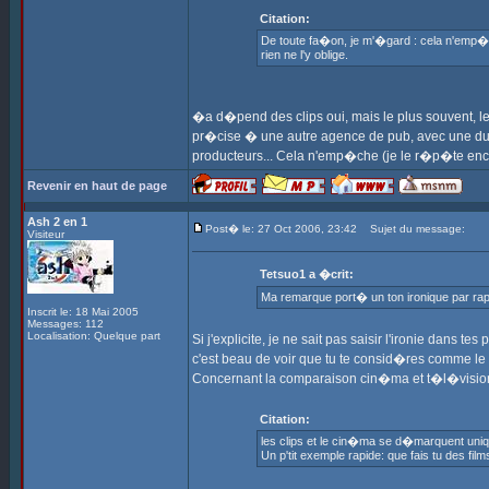
Citation:
De toute fa�on, je m'�gard : cela n'emp�che 
rien ne l'y oblige.
�a d�pend des clips oui, mais le plus souvent, 
pr�cise � une autre agence de pub, avec une dur�
producteurs... Cela n'emp�che (je le r�p�te encore
Revenir en haut de page
Ash 2 en 1
Post� le: 27 Oct 2006, 23:42
Sujet du message:
Visiteur
Tetsuo1 a �crit:
Ma remarque port� un ton ironique par rapp
Inscrit le: 18 Mai 2005
Messages: 112
Localisation: Quelque part
Si j'explicite, je ne sait pas saisir l'ironie dans 
c'est beau de voir que tu te consid�res comme le s
Concernant la comparaison cin�ma et t�l�vision, il 
Citation:
les clips et le cin�ma se d�marquent uniq
Un p'tit exemple rapide: que fais tu des fil