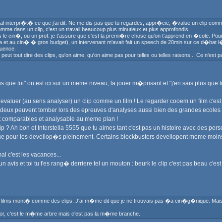
mal interpr�t� ce que j'ai dit. Ne me dis pas que tu regardes, appr�cie, �value un clip com
e dans un clip, c'est un travail beaucoup plus minutieux et plus approfondis.
s le cin�, ou un prof: je t'assure que c'est la premi�re chose qu'on t'apprend en �cole. Pou
u cin� � gros budget), un intervenant m'avait fait un speech de 20min sur ce d�bat l� (e
luence.
 peut tout dire des clips, qu'on aime, qu'on aime pas pour telles ou telles raisons... Ce n'es
lus que toi" on est ici sur un meme niveau, la jouer m�prisant et "j'en sais plus que t
r, evaluer (au sens analyser) un clip comme un film ! Le regarder cooem un film c'est 
 deux peuvent tomber lors des epreuves d'analyses aussi bien des grandes ecoles
nt comparables et analysable au meme plan !
? Ah bon et Interstella 5555 que tu aimes tant c'est pas un histoire avec des pe
ue pour les devellop�s pleinement. Certains blockbusters devellopent meme moins
l c'est les vacances...
� un avis et toi tu t'es rang� derriere tel un mouton : beurk le clip c'est pas beau
 des films mont� comme des clips. J'ai m�me dit que je ne trouvais pas �a cin�g�nique. Ma
r, c'est le m�me arbre mais c'est pas la m�me branche.