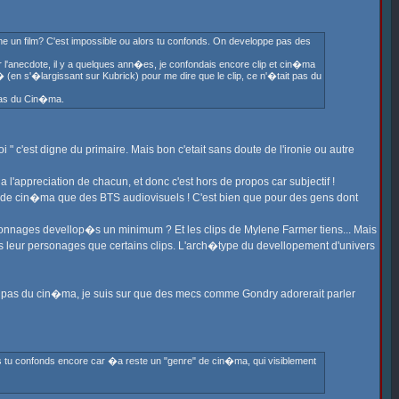
me un film? C'est impossible ou alors tu confonds. On developpe pas des
r l'anecdote, il y a quelques ann�es, je confondais encore clip et cin�ma
n s'�largissant sur Kubrick) pour me dire que le clip, ce n'�tait pas du
t pas du Cin�ma.
oi " c'est digne du primaire. Mais bon c'etait sans doute de l'ironie ou autre
a l'appreciation de chacun, et donc c'est hors de propos car subjectif !
 de cin�ma que des BTS audiovisuels ! C'est bien que pour des gens dont
rsonnages devellop�s un minimum ? Et les clips de Mylene Farmer tiens... Mais
 leur personages que certains clips. L'arch�type du devellopement d'univers
 c'est pas du cin�ma, je suis sur que des mecs comme Gondry adorerait parler
is tu confonds encore car �a reste un "genre" de cin�ma, qui visiblement