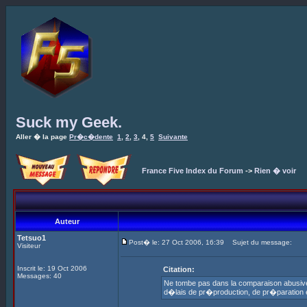
Suck my Geek.
Aller � la page
Pr�c�dente
1
,
2
,
3
,
4
,
5
Suivante
France Five Index du Forum
->
Rien � voir
Auteur
Tetsuo1
Post� le: 27 Oct 2006, 16:39
Sujet du message:
Visiteur
Inscrit le: 19 Oct 2006
Citation:
Messages: 40
Ne tombe pas dans la comparaison abusive 
d�lais de pr�production, de pr�paration