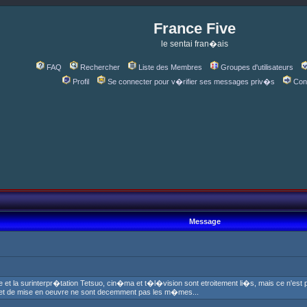
France Five
le sentai fran�ais
FAQ
Rechercher
Liste des Membres
Groupes d'utilisateurs
Profil
Se connecter pour v�rifier ses messages priv�s
Con
Message
et la surinterpr�tation Tetsuo, cin�ma et t�l�vision sont etroitement li�s, mais ce n'e
 et de mise en oeuvre ne sont decemment pas les m�mes...