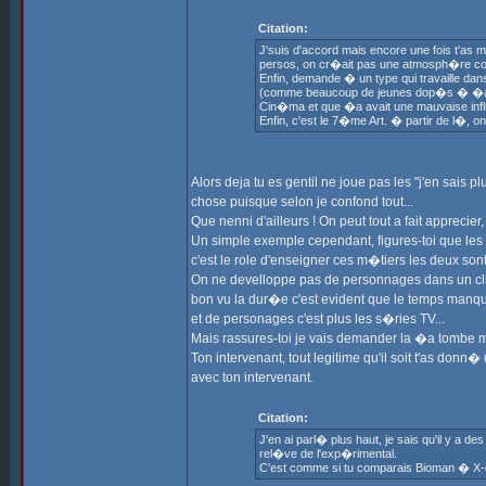
Citation:
J'suis d'accord mais encore une fois t'as 
persos, on cr�ait pas une atmosph�re comm
Enfin, demande � un type qui travaille dan
(comme beaucoup de jeunes dop�s � �a et a
Cin�ma et que �a avait une mauvaise inf
Enfin, c'est le 7�me Art. � partir de l�, on
Alors deja tu es gentil ne joue pas les "j'en sais p
chose puisque selon je confond tout...
Que nenni d'ailleurs ! On peut tout a fait apprecie
Un simple exemple cependant, figures-toi que les
c'est le role d'enseigner ces m�tiers les deux so
On ne develloppe pas de personnages dans un clip 
bon vu la dur�e c'est evident que le temps manq
et de personages c'est plus les s�ries TV...
Mais rassures-toi je vais demander la �a tombe ma
Ton intervenant, tout legitime qu'il soit t'as donn
avec ton intervenant.
Citation:
J'en ai parl� plus haut, je sais qu'il y a
rel�ve de l'exp�rimental.
C'est comme si tu comparais Bioman � X-o