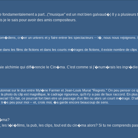
 fondamentalement a part...("musique" est un mot bien galvaud�) Il y a plusieurs
is je le sais pour avoir des amis compositeurs.
s com�diens, cr�er un univers et y faire entrer les spectacteurs -- l�, nous nous rejoignons. 
 dans les films de fictions et dans les courts m�trages de fictions, il existe nombre de clips
aie alchimie qui diff�rencie le Cin�ma. C'est comme si j'�num�rais les ingr�dients
utonnat sur le duo entre Myl�ne Farmer et Jean-Louis Murat "Regrets." On peu penser ce que l
e la photo du clip est magnifique, le cadrage rigoureux, qu'il n'y a pas de faux raccord. En p
al ! En fait, ce pourrait fort bien etre un passage d'un film ou alors un court m�trage. D'ail
 tr�s peu pour moi -- et, crois moi, �a garde encore beaucoup de sens.
in�ma?
es t�l�films, la pub, les clips, tout est du cin�ma alors? Si tu ne comprends pas 