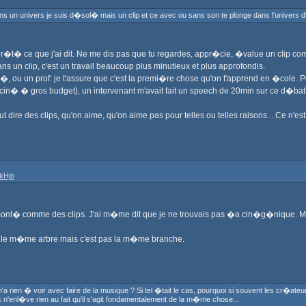
s un univers je suis d�sol� mais un clip et ce avec ou sans son te plonge dans l'univers d'
erpr�t� ce que j'ai dit. Ne me dis pas que tu regardes, appr�cie, �value un clip c
un clip, c'est un travail beaucoup plus minutieux et plus approfondis.
n�, ou un prof: je t'assure que c'est la premi�re chose qu'on t'apprend en �cole. 
� gros budget), un intervenant m'avait fait un speech de 20min sur ce d�bat l� 
out dire des clips, qu'on aime, qu'on aime pas pour telles ou telles raisons... Ce n'
kHjo
ilms mont� comme des clips. J'ai m�me dit que je ne trouvais pas �a cin�g�nique. 
t le m�me arbre mais c'est pas la m�me branche.
n'a rien � voir avec faire de la musique ? Si tel �tait le cas, pourquoi si souvent les cr�at
'enl�ve rien au fait qu'il s'agit fondamentalement de la m�me chose...