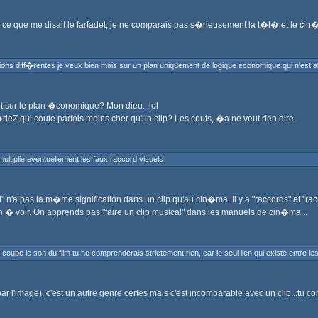
e que me disait le farfadet, je ne comparais pas s�rieusement la t�l� et le cin�ma.
ions diff�rentes je veux bien mais sur un plan uniquement de logique economique qui n'est 
 sur le plan �conomique? Mon dieu...lol
�rieZ qui coute parfois moins cher qu'un clip? Les couts, �a ne veut rien dire.
 multiplie eventuellement les faux raccord visuels
d" n'a pas la m�me signification dans un clip qu'au cin�ma. Il y a "raccords" et "r
en � voir. On apprends pas "faire un clip musical" dans les manuels de cin�ma...
oupe le son du film tu ne comprenderais strictement rien, car le seul lien qui existe entre l
ar l'image), c'est un autre genre certes mais c'est incomparable avec un clip...tu co