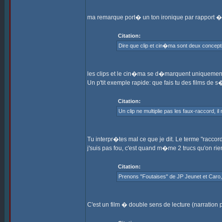
ma remarque port� un ton ironique par rapport � c
Citation:
Dire que clip et cin�ma sont deux concept
les clips et le cin�ma se d�marquent uniquement
Un p'tit exemple rapide: que fais tu des films de s
Citation:
Un clip ne multiplie pas les faux-raccord, il
Tu interpr�tes mal ce que je dit. Le terme "raccor
j'suis pas fou, c'est quand m�me 2 trucs qu'on ri
Citation:
Prenons "Foutaises" de JP Jeunet et Caro, c
C'est un film � double sens de lecture (narration p