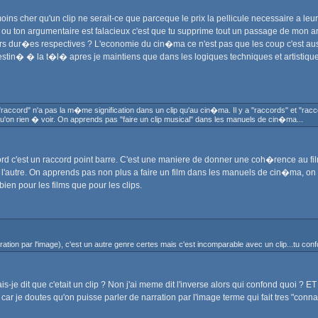
ins cher qu'un clip ne serait-ce que parceque le prix la pellicule necessaire a leu
s l� ou ton argumentaire est falacieux c'est que tu supprime tout un passage de m
urs dur�es respectives ? L'economie du cin�ma ce n'est pas que les coup c'est aussi
stin� � la t�l� apres je maintiens que dans les logiques techniques et artistiques
"raccord" n'a pas la m�me signification dans un clip qu'au cin�ma. Il y a "raccords" et "rac
u'on rien � voir. On apprends pas "faire un clip musical" dans les manuels de cin�ma...
d c'est un raccord point barre. C'est une maniere de donner une coh�rence au film et 
ue l'autre. On apprends pas non plus a faire un film dans les manuels de cin�ma, on 
en pour les films que pour les clips.
ration par l'image), c'est un autre genre certes mais c'est incomparable avec un clip...tu con
is-je dit que c'etait un clip ? Non j'ai meme dit l'inverse alors qui confond quoi ? E
r car je doutes qu'on puisse parler de narration par l'image terme qui fait tres "con