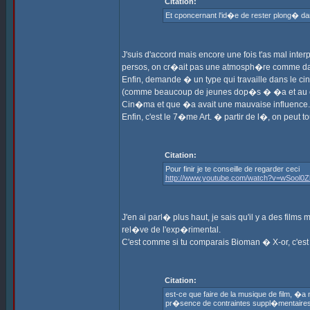
Citation:
Et cponcernant l'id�e de rester plong� dan
J'suis d'accord mais encore une fois t'as mal int
persos, on cr�ait pas une atmosph�re comme dans 
Enfin, demande � un type qui travaille dans le ci
(comme beaucoup de jeunes dop�s � �a et au cin� 
Cin�ma et que �a avait une mauvaise influence.
Enfin, c'est le 7�me Art. � partir de l�, on peut t
Citation:
Pour finir je te conseille de regarder ceci
http://www.youtube.com/watch?v=wSool0Z
J'en ai parl� plus haut, je sais qu'il y a des f
rel�ve de l'exp�rimental.
C'est comme si tu comparais Bioman � X-or, c'es
Citation:
est-ce que faire de la musique de film, �a 
pr�sence de contraintes suppl�mentaires n