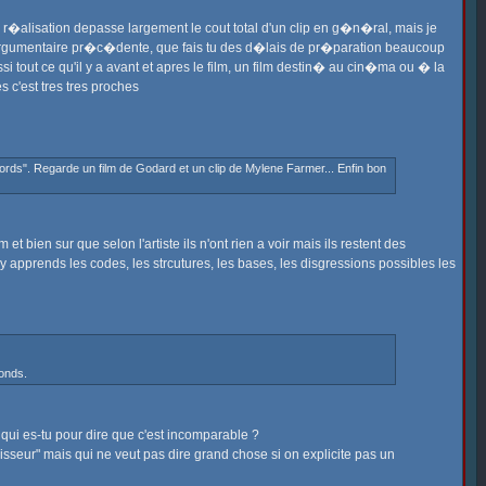
r r�alisation depasse largement le cout total d'un clip en g�n�ral, mais je
on argumentaire pr�c�dente, que fais tu des d�lais de pr�paration beaucoup
 tout ce qu'il y a avant et apres le film, un film destin� au cin�ma ou � la
 c'est tres tres proches
cords". Regarde un film de Godard et un clip de Mylene Farmer... Enfin bon
bien sur que selon l'artiste ils n'ont rien a voir mais ils restent des
y apprends les codes, les strcutures, les bases, les disgressions possibles les
fonds.
T qui es-tu pour dire que c'est incomparable ?
naisseur" mais qui ne veut pas dire grand chose si on explicite pas un