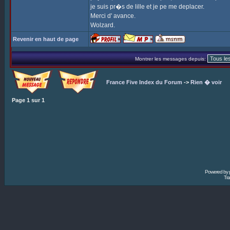
je suis pr�s de lille et je pe me deplacer.
Merci d' avance.
Wolzard.
Revenir en haut de page
Montrer les messages depuis:
France Five Index du Forum
->
Rien � voir
Page
1
sur
1
Powered by
Tra