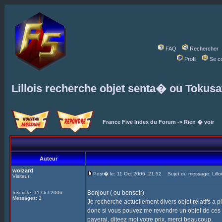
FAQ
Rechercher
Profil
Se c
Lillois recherche objet senta� ou Tokusa
France Five Index du Forum
->
Rien � voir
Auteur
wolzard
Post� le: 11 Oct 2006, 21:52
Sujet du message: Lilloi
Visiteur
Bonjour ( ou bonsoir)
Inscrit le: 11 Oct 2006
Messages: 1
Je recherche actuellement divers objet relatifs a p
donc si vous pouvez me revendre un objet de ces s
payerai, diteez moi votre prix, merci beaucoup.