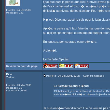
Quelque part, je pense que Keiji a envie d'avoir pl
de l'avis de Testuo1 et Dico, � ce b�mol pr�s q
Inscrit le: 04 Oct 2005
difficult� au niveau du jeu d'acteur. Peut-�tre simp
Messages: 261
H� oui, Dico, moi aussi je suis pour le latin class
Apr�s, je pense qu'il faut faire du manque de mo
su utiliser son manque chronique de budget pour 
En tout cas, bon courage et pers�v�re.
A bient�t.
Le Farfadet Spatial
Revenir en haut de page
Dico
Post� le: 26 Oct 2006, 12:27
Sujet du message:
Visiteur
Inscrit le: 20 Mar 2005
Le Farfadet Spatial a �crit:
Messages: 19
Localisation: Paris
Globalement, je suis de l'avis de Testuo1 et 
avis la m�me difficult� au niveau du jeu d'acteu
Je suis enti�rement d'accord ! Je ne voulais pas di