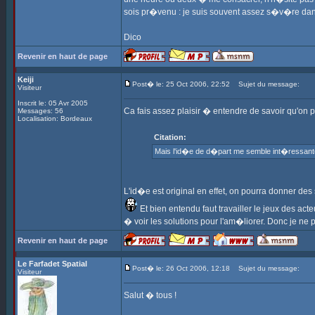
sois pr�venu : je suis souvent assez s�v�re dans
Dico
Revenir en haut de page
Keiji
Post� le: 25 Oct 2006, 22:52
Sujet du message:
Visiteur
Inscrit le: 05 Avr 2005
Ca fais assez plaisir � entendre de savoir qu'o
Messages: 56
Localisation: Bordeaux
Citation:
Mais l'id�e de d�part me semble int�ressante,
L'id�e est original en effet, on pourra donner de
Et bien entendu faut travailler le jeux des acte
� voir les solutions pour l'am�liorer. Donc je ne
Revenir en haut de page
Le Farfadet Spatial
Post� le: 26 Oct 2006, 12:18
Sujet du message:
Visiteur
Salut � tous !