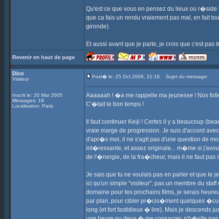
Qu'est ce que vous en pensez du lieux ou r�side 
que ca fais un rendu vraiement pas mal, en fait to
gironde).
Et aussi avant que je parte, je crois que c'est pas 
Revenir en haut de page
Dico
Post� le: 25 Oct 2006, 21:16
Sujet du message:
Visiteur
Aaaaaah ! �a me rappelle ma jeunesse ! Nos fol
Inscrit le: 20 Mar 2005
Messages: 19
C'�tait le bon temps !
Localisation: Paris
Il faut continuer Keiji ! Certes il y a beaucoup 
vraie marge de progression. Je suis d'accord ave
d'apr�s moi, il ne s'agit pas d'une question de 
int�ressante, et assez originale... m�me si j'avoue
de l'�nergie, de la fra�cheur, mais il ne faut pas 
Je sais que tu ne voulais pas en parler et que le 
ici qu'un simple "visiteur", pas un membre du staff
domaine pour tes prochains films, je serais heur
par plan, pour cibler pr�cis�ment quelques �cueil
long (et fort fastidieux � lire). Mais je descends 
une heure ou deux � me consacrer, n'h�site pas �