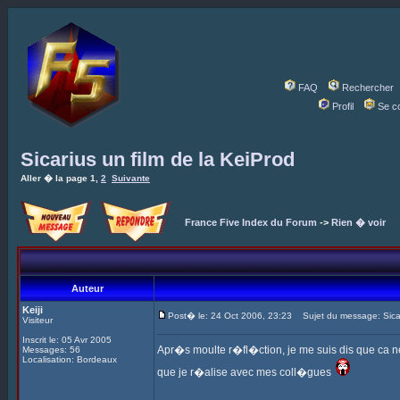
FAQ
Rechercher
Profil
Se c
Sicarius un film de la KeiProd
Aller � la page
1
,
2
Suivante
France Five Index du Forum
->
Rien � voir
Auteur
Keiji
Post� le: 24 Oct 2006, 23:23
Sujet du message: Sicari
Visiteur
Inscrit le: 05 Avr 2005
Apr�s moulte r�fl�ction, je me suis dis que ca 
Messages: 56
Localisation: Bordeaux
que je r�alise avec mes coll�gues