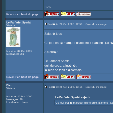
Dico
Revenir en haut de page
Le Farfadet Spatial
Post� le: 26 Oct 2006, 12:58
Sujet du message:
Visiteur
Salut � tous !
Ce jour est � marquer d'une croix blanche : j'ai r
Inscrit le: 04 Oct 2005
A bient�t.
Messages: 261
Le Farfadet Spatial,
qui, du coup, a int�r�t
� bien se tenir d�sormais.
Revenir en haut de page
Dico
Post� le: 26 Oct 2006, 13:14
Sujet du message:
Visiteur
Inscrit le: 20 Mar 2005
Le Farfadet Spatial a �crit:
Messages: 19
Localisation: Paris
Ce jour est � marquer d'une croix blanche : j'a