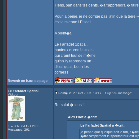
Tiens, pan dans tes dents, �a t'apprendra � faire 
Pour la peine, je ne corrige pas, afin que la terre
est la mienne ! Et toc !
A bient�t.
Le Farfadet Spatial,
honteux et confus mais
qui craint tout de m�me
qu'on l'y reprendra un
d'ces quat', bouh les
cornes !
Revenir en haut de page
Le Farfadet Spatial
Post� le: 27 Oct 2006, 13:17
Sujet du message:
Visiteur
Re-salut � tous !
Alex Pilot a �crit:
Le Farfadet Spatial a �crit:
Inscrit le: 04 Oct 2005
Messages: 261
je pense que quelque soit le ton, s�ri
�tre simplement le spectacteur est-il plu