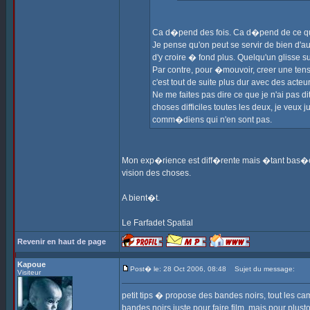
Ca d�pend des fois. Ca d�pend de ce que
Je pense qu'on peut se servir de bien d'aut
d'y croire � fond plus. Quelqu'un glisse 
Par contre, pour �mouvoir, creer une tens
c'est tout de suite plus dur avec des acte
Ne me faites pas dire ce que je n'ai pas 
choses difficiles toutes les deux, je veux 
comm�diens qui n'en sont pas.
Mon exp�rience est diff�rente mais �tant bas�e s
vision des choses.
A bient�t.
Le Farfadet Spatial
Revenir en haut de page
Kapoue
Post� le: 28 Oct 2006, 08:48
Sujet du message:
Visiteur
petit tips � propose des bandes noirs, tout les ca
bandes noirs juste pour faire film, mais pour plusto