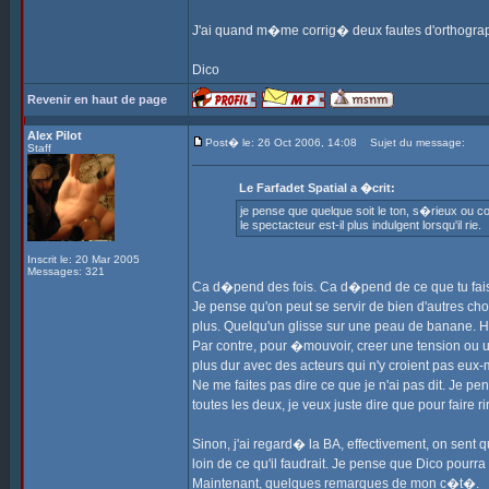
J'ai quand m�me corrig� deux fautes d'orth
Dico
Revenir en haut de page
Alex Pilot
Post� le: 26 Oct 2006, 14:08
Sujet du message:
Staff
Le Farfadet Spatial a �crit:
je pense que quelque soit le ton, s�rieux ou 
le spectacteur est-il plus indulgent lorsqu'il rie.
Inscrit le: 20 Mar 2005
Messages: 321
Ca d�pend des fois. Ca d�pend de ce que tu fai
Je pense qu'on peut se servir de bien d'autres chos
plus. Quelqu'un glisse sur une peau de banane. Ho
Par contre, pour �mouvoir, creer une tension ou un
plus dur avec des acteurs qui n'y croient pas eu
Ne me faites pas dire ce que je n'ai pas dit. Je p
toutes les deux, je veux juste dire que pour fair
Sinon, j'ai regard� la BA, effectivement, on sent 
loin de ce qu'il faudrait. Je pense que Dico pour
Maintenant, quelques remarques de mon c�t�.