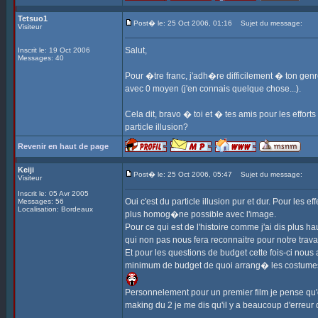
Tetsuo1
Post� le: 25 Oct 2006, 01:16
Sujet du message:
Visiteur
Salut,
Inscrit le: 19 Oct 2006
Messages: 40
Pour �tre franc, j'adh�re difficilement � ton genr
avec 0 moyen (j'en connais quelque chose...).
Cela dit, bravo � toi et � tes amis pour les effort
particle illusion?
Revenir en haut de page
Keiji
Post� le: 25 Oct 2006, 05:47
Sujet du message:
Visiteur
Inscrit le: 05 Avr 2005
Oui c'est du particle illusion pur et dur. Pour les
Messages: 56
Localisation: Bordeaux
plus homog�ne possible avec l'image.
Pour ce qui est de l'histoire comme j'ai dis plus ha
qui non pas nous fera reconnaitre pour notre tra
Et pour les questions de budget cette fois-ci no
minimum de budget de quoi arrang� les costumes
Personnelement pour un premier film je pense qu'o
making du 2 je me dis qu'il y a beaucoup d'erreur 