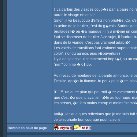
Il ya parfois des visages coup�s par la barre noir
aurait le visage en entier.
Sinon, il ya beaucoup d'effets non bruit�s. Ca, c
la peine de le bruiter, c'est du g�chis. Surtout 
bruitages l� ou �a manque. (il y a m�me un comb
faut se dispenser de bruiter. A ce sujet, il faudrai
dans de la viande, c'est pas vraiment adapt�)
Les volets de transitions font vraiment super amate
color". (fondu au noir, puis r�ouverture)
Il y a des plans qui commencent trop t�t, ou on
"rien" comme � 01.05.
Au niveau de montage de la bande annonce, je pens
Ensuite, apr�s la flamme, tu peux peut-�tre laisser
01.15, un autre plan qui pourrait �tre vachement mi
que c'est �a que tu avait en t�te au tournage, mai
les persos, �a fera moins cheap et moins "trembl�
Voil�, les quelques reflexions que je me suis fait 
Je te souhaite bon courage pour la suite.
Revenir en haut de page