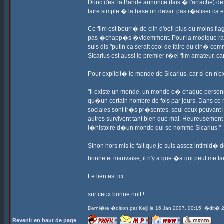
Donc c'est la Bande annonce (fais � l'arrache) de
faire simple � la base on devait pas r�aliser ca et 
Ce film est bourr� de clin d'oeil plus ou moins flagr
pas �chapp�s �videmment. Pour la modique raison
suis dis "putin ca serait cool de faire du cin�
Sicarius est aussi le premier r�el film amateur, c
Pour explicit� le monde de Sicarius, car si on n'ex
"Il existe un monde, un monde o� chaque perso
qu�un certain nombre de fois par jours. Dans ce
sociales sont tr�s pr�sentes, seul ceux pouvant
autres survivent tant bien que mal. Heureusement
l�histoire d�un monde qui se nomme Sicarius."
Sinon hors mis le fait que je suis assez intimid� 
bonne et mauvaise, il n'y a que �a qui peut me f
Le lien est
ici
sur ceux bonne nuit !
Derni�re �dition par Keiji le 16 Jan 2007, 00:15; �dit� 2
Revenir en haut de page