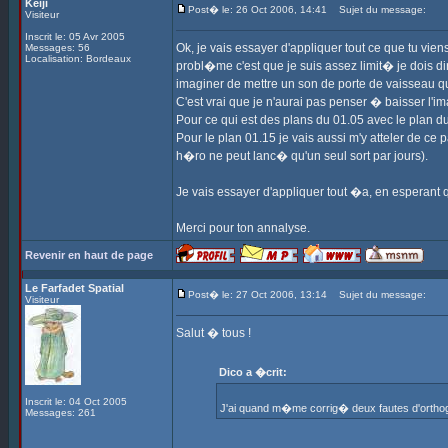
Keiji
Post� le: 26 Oct 2006, 14:41
Sujet du message:
Visiteur
Inscrit le: 05 Avr 2005
Ok, je vais essayer d'appliquer tout ce que tu vien
Messages: 56
Localisation: Bordeaux
probl�me c'est que je suis assez limit� je dois dir
imaginer de mettre un son de porte de vaisseau qui
C'est vrai que je n'aurai pas penser � baisser l'
Pour ce qui est des plans du 01.05 avec le plan d
Pour le plan 01.15 je vais aussi m'y atteler de ce p
h�ro ne peut lanc� qu'un seul sort par jours).
Je vais essayer d'appliquer tout �a, en esperant qu
Merci pour ton annalyse.
Revenir en haut de page
Le Farfadet Spatial
Post� le: 27 Oct 2006, 13:14
Sujet du message:
Visiteur
Salut � tous !
Dico a �crit:
Inscrit le: 04 Oct 2005
J'ai quand m�me corrig� deux fautes d'o
Messages: 261