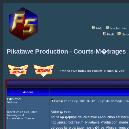
FAQ
Rechercher
Profil
Se c
Pikatawe Production - Courts-M�trages
France Five Index du Forum
->
Rien � voir
Auteur
PikaProd
Post� le: 15 Sep 2006, 07:42
Sujet du message: Pika
Visiteur
Salut � tous !
Inscrit le: 15 Sep 2006
Messages: 4
Toute l��quipe de Pikatawe Production est heur
Localisation: France
http://pikaprod.free.fr
. Pikatawe Production, made 
de vous faire partager nos d�lires. Alors si vous vo