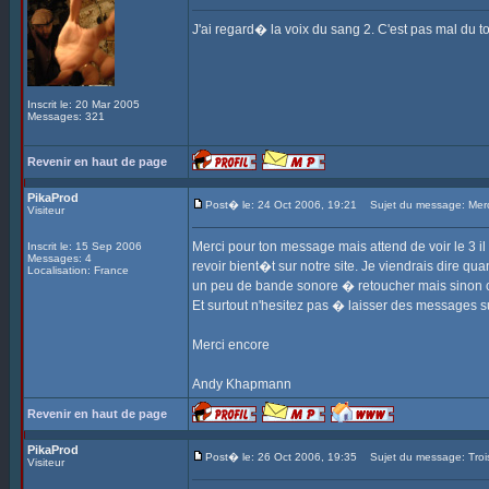
J'ai regard� la voix du sang 2. C'est pas mal du to
Inscrit le: 20 Mar 2005
Messages: 321
Revenir en haut de page
PikaProd
Post� le: 24 Oct 2006, 19:21
Sujet du message: Merc
Visiteur
Merci pour ton message mais attend de voir le 3 
Inscrit le: 15 Sep 2006
Messages: 4
revoir bient�t sur notre site. Je viendrais dire q
Localisation: France
un peu de bande sonore � retoucher mais sinon ca 
Et surtout n'hesitez pas � laisser des messages sur
Merci encore
Andy Khapmann
Revenir en haut de page
PikaProd
Post� le: 26 Oct 2006, 19:35
Sujet du message: Tro
Visiteur