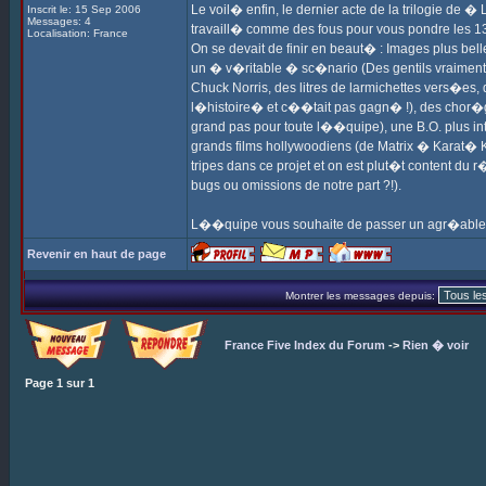
Le voil� enfin, le dernier acte de la trilogie de �
Inscrit le: 15 Sep 2006
Messages: 4
travaill� comme des fous pour vous pondre les 1
Localisation: France
On se devait de finir en beaut� : Images plus bel
un � v�ritable � sc�nario (Des gentils vraiment
Chuck Norris, des litres de larmichettes vers�es,
l�histoire� et c��tait pas gagn� !), des chor�g
grand pas pour toute l��quipe), une B.O. plus in
grands films hollywoodiens (de Matrix � Karat�
tripes dans ce projet et on est plut�t content du 
bugs ou omissions de notre part ?!).
L��quipe vous souhaite de passer un agr�able
Revenir en haut de page
Montrer les messages depuis:
France Five Index du Forum
->
Rien � voir
Page
1
sur
1