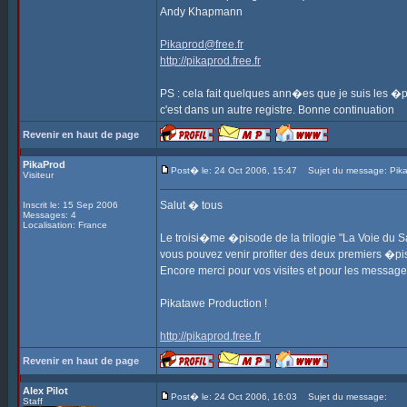
Andy Khapmann
Pikaprod@free.fr
http://pikaprod.free.fr
PS : cela fait quelques ann�es que je suis les �pi
c'est dans un autre registre. Bonne continuation
Revenir en haut de page
PikaProd
Post� le: 24 Oct 2006, 15:47
Sujet du message: Pika
Visiteur
Salut � tous
Inscrit le: 15 Sep 2006
Messages: 4
Localisation: France
Le troisi�me �pisode de la trilogie "La Voie du S
vous pouvez venir profiter des deux premiers �piso
Encore merci pour vos visites et pour les messages
Pikatawe Production !
http://pikaprod.free.fr
Revenir en haut de page
Alex Pilot
Post� le: 24 Oct 2006, 16:03
Sujet du message:
Staff