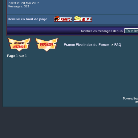
Inscrit le: 20 Mar 2005
Messages: 321
Revenir en haut de page
Montrer les messages depuis:
France Five Index du Forum
->
FAQ
Page
1
sur
1
Powered by
Tra