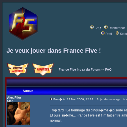
FAQ
Rechercher
Profil
Se c
Je veux jouer dans France Five !
France Five Index du Forum
->
FAQ
Auteur
Alex Pilot
Post� le: 13 Nov 2006, 12:14
Sujet du message: Je ve
Staff
Trop tard ! Le tournage du cinqui�me �pisode est 
Et puis, m�me... France Five est film fait entre ami
normal.