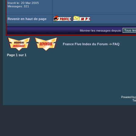
Inscrit le: 20 Mar 2005
Messages: 321
Revenir en haut de page
Montrer les messages depuis:
France Five Index du Forum
->
FAQ
Page
1
sur
1
Powered by
Tra