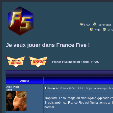
FAQ
Rechercher
Profil
Se c
Je veux jouer dans France Five !
France Five Index du Forum
->
FAQ
Auteur
Alex Pilot
Post� le: 13 Nov 2006, 12:14
Sujet du message: Je ve
Staff
Trop tard ! Le tournage du cinqui�me �pisode est 
Et puis, m�me... France Five est film fait entre ami
normal.