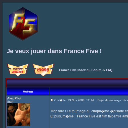
Je veux jouer dans France Five !
France Five Index du Forum
->
FAQ
Auteur
Alex Pilot
Post� le: 13 Nov 2006, 12:14
Sujet du message: Je ve
Staff
Trop tard ! Le tournage du cinqui�me �pisode est 
Et puis, m�me... France Five est film fait entre am