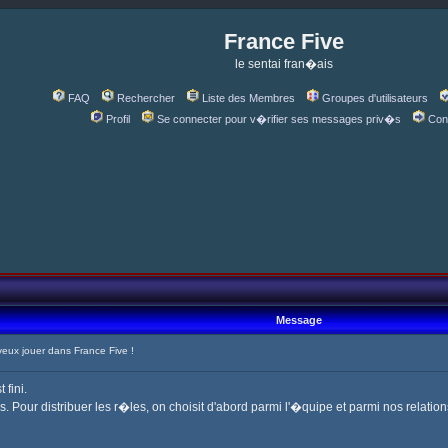
France Five
le sentai fran�ais
FAQ
Rechercher
Liste des Membres
Groupes d'utilisateurs
Profil
Se connecter pour v�rifier ses messages priv�s
Con
Message
ux jouer dans France Five !
fini.
is. Pour distribuer les r�les, on choisit d'abord parmi l'�quipe et parmi nos relation