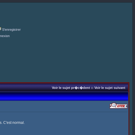
S'enregistrer
nexion
Voir le sujet pr�c�dent
::
Voir le sujet suivant
s. C'est normal.