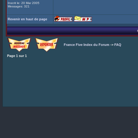
Inscrit le: 20 Mar 2005
Messages: 321
Revenir en haut de page
France Five Index du Forum
->
FAQ
Page
1
sur
1