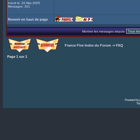
Inscrit le: 20 Mar 2005
Messages: 321
Revenir en haut de page
Montrer les messages depuis:
France Five Index du Forum
->
FAQ
Page
1
sur
1
Powered by
Tra