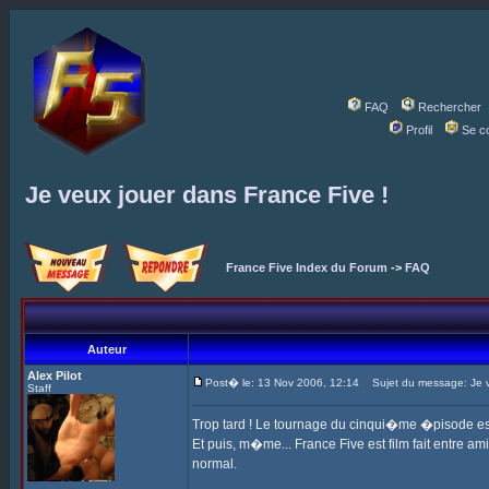
FAQ
Rechercher
Profil
Se c
Je veux jouer dans France Five !
France Five Index du Forum
->
FAQ
Auteur
Alex Pilot
Post� le: 13 Nov 2006, 12:14
Sujet du message: Je ve
Staff
Trop tard ! Le tournage du cinqui�me �pisode est 
Et puis, m�me... France Five est film fait entre ami
normal.